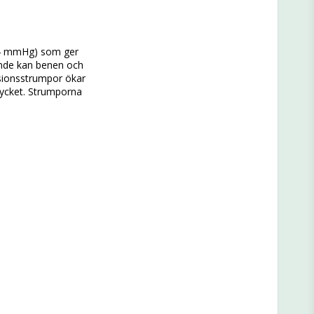
4 mmHg) som ger 
ående kan benen och 
sionsstrumpor ökar 
mycket. Strumporna 