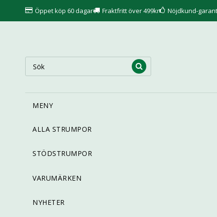
Öppet köp 60 dagar
Fraktfritt över 499kr
Nöjdkund-garant
MENY
ALLA STRUMPOR
STÖDSTRUMPOR
VARUMÄRKEN
NYHETER