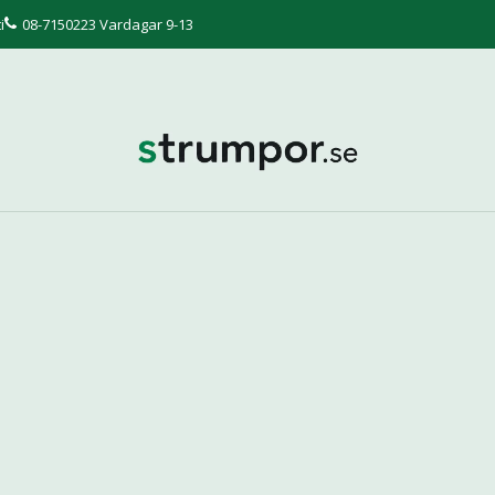
i
08-7150223 Vardagar 9-13