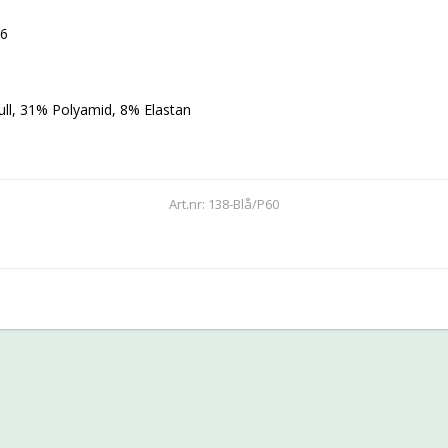
46
ll, 31% Polyamid, 8% Elastan
Art.nr: 138-Blå/P60