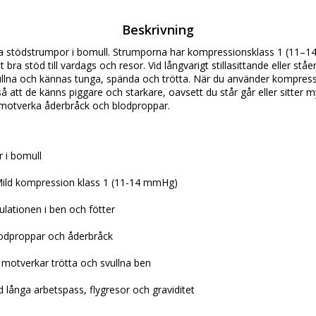
Beskrivning
 stödstrumpor i bomull. Strumporna har kompressionsklass 1 (11–1
bra stöd till vardags och resor. Vid långvarigt stillasittande eller st
vullna och kännas tunga, spända och trötta. När du använder kompres
så att de känns piggare och starkare, oavsett du står går eller sitter 
tt motverka åderbråck och blodproppar.
 i bomull
ild kompression klass 1 (11-14 mmHg)
ulationen i ben och fötter
odproppar och åderbråck
 motverkar trötta och svullna ben
d långa arbetspass, flygresor och graviditet