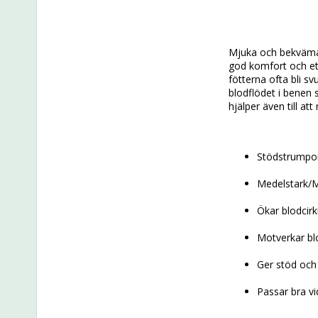
Mjuka och bekväma
god komfort och ett 
fötterna ofta bli s
blodflödet i benen 
hjälper även till a
Stödstrumpor
Medelstark/M
Ökar blodcirk
Motverkar bl
Ger stöd och
Passar bra vi