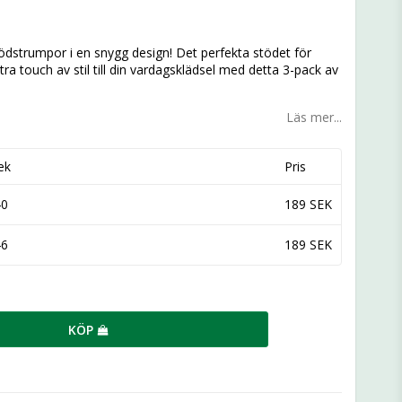
n
tödstrumpor i en snygg design! Det perfekta stödet för
tra touch av stil till din vardagsklädsel med detta 3-pack av
Läs mer...
ek
Pris
40
189 SEK
46
189 SEK
KÖP