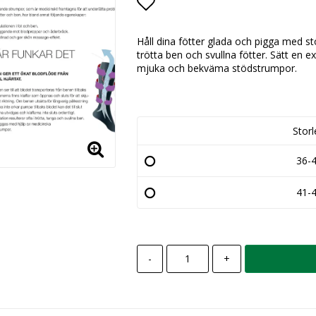
Lägg till i favoritlista
Håll dina fötter glada och pigga med s
trötta ben och svullna fötter. Sätt en ex
mjuka och bekväma stödstrumpor.
Storl
36-
41-
-
+