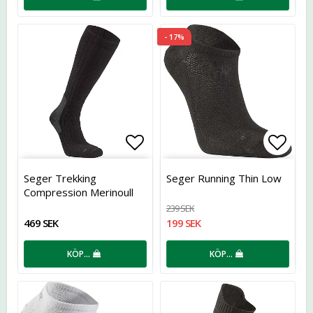
- 17%
Lägg till i favoritlistan
Lägg t
Seger Trekking
Seger Running Thin Low
Compression Merinoull
239 SEK
469 SEK
199 SEK
KÖP…
KÖP…