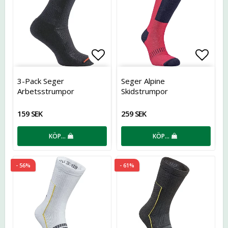
Lägg till i favoritlistan
Lägg t
3-Pack Seger
Seger Alpine
Arbetsstrumpor
Skidstrumpor
159 SEK
259 SEK
KÖP…
KÖP…
- 56%
- 61%