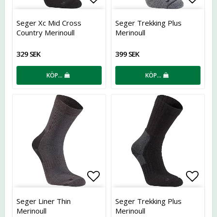
Lägg till i favoritlistan
Lägg t
Seger Xc Mid Cross
Seger Trekking Plus
Country Merinoull
Merinoull
329 SEK
399 SEK
KÖP…
KÖP…
Lägg till i favoritlistan
Lägg t
Seger Liner Thin
Seger Trekking Plus
Merinoull
Merinoull