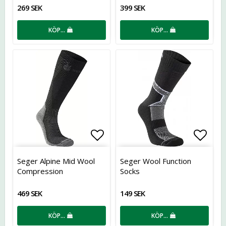
269 SEK
399 SEK
KÖP…
KÖP…
Lägg till i favoritlistan
Lägg t
Seger Alpine Mid Wool
Seger Wool Function
Compression
Socks
469 SEK
149 SEK
KÖP…
KÖP…