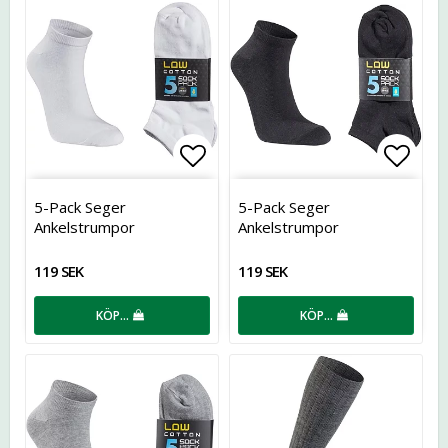
Lägg till i favoritlistan
Lägg t
5-Pack Seger
5-Pack Seger
Ankelstrumpor
Ankelstrumpor
119 SEK
119 SEK
KÖP…
KÖP…