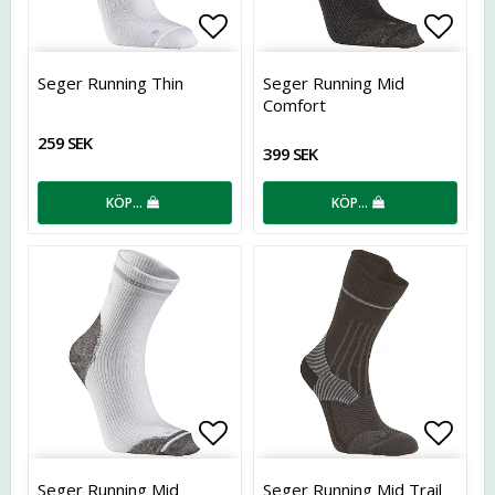
Lägg till i favoritlistan
Lägg t
Seger Running Thin
Seger Running Mid
Comfort
259 SEK
399 SEK
KÖP…
KÖP…
Lägg till i favoritlistan
Lägg t
Seger Running Mid
Seger Running Mid Trail