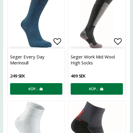
Lägg till i favoritlistan
Lägg t
Seger Every Day
Seger Work Mid Wool
Merinoull
High Socks
249 SEK
469 SEK
KÖP…
KÖP…