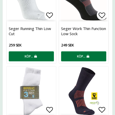
Lägg till i favoritlistan
Lägg t
Seger Running Thin Low
Seger Work Thin Function
Cut
Low Sock
259 SEK
249 SEK
KÖP…
KÖP…