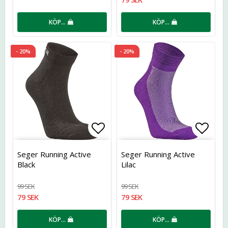
KÖP…
KÖP…
- 20%
- 20%
Lägg till i favoritlistan
Lägg t
Seger Running Active
Seger Running Active
Black
Lilac
99 SEK
99 SEK
79 SEK
79 SEK
KÖP…
KÖP…