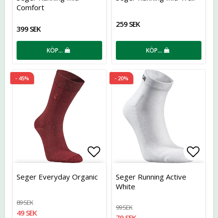
Comfort
259 SEK
399 SEK
KÖP…
KÖP…
- 45%
- 20%
Lägg till i favoritlistan
Lägg t
Seger Everyday Organic
Seger Running Active
White
89 SEK
99 SEK
49 SEK
79 SEK