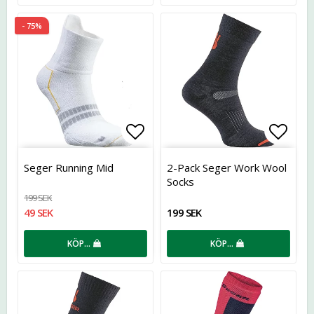
- 75%
Lägg till i favoritlistan
Lägg t
Seger Running Mid
2-Pack Seger Work Wool
Socks
199 SEK
49 SEK
199 SEK
KÖP…
KÖP…