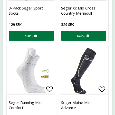
Lägg till i favoritlistan
Lägg t
3-Pack Seger Sport
Seger Xc Mid Cross
Socks
Country Merinoull
129 SEK
329 SEK
KÖP…
KÖP…
Lägg till i favoritlistan
Lägg t
Seger Running Mid
Seger Alpine Mid
Comfort
Advance