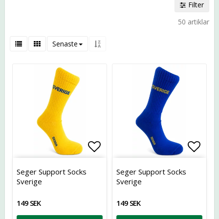
Filter
50 artiklar
Senaste
Lägg till i favoritlistan
Lägg t
Seger Support Socks
Seger Support Socks
Sverige
Sverige
149 SEK
149 SEK