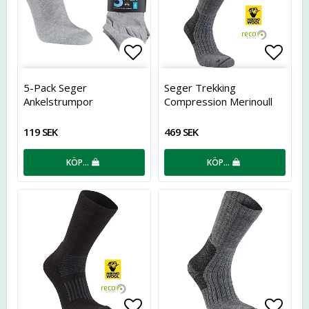
Lägg till i favoritlistan
Lägg t
5-Pack Seger
Seger Trekking
Ankelstrumpor
Compression Merinoull
119 SEK
469 SEK
KÖP…
KÖP…