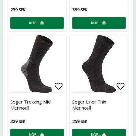
259 SEK
399 SEK
KÖP…
KÖP…
Lägg till i favoritlistan
Lägg t
Seger Trekking Mid
Seger Liner Thin
Merinoull
Merinoull
329 SEK
259 SEK
KÖP…
KÖP…