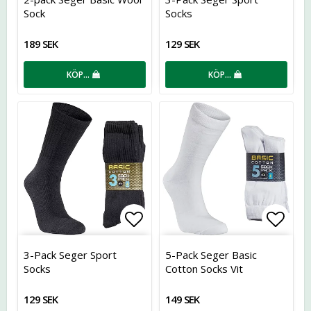
Sock
Socks
189 SEK
129 SEK
KÖP…
KÖP…
Lägg till i favoritlistan
Lägg t
3-Pack Seger Sport
5-Pack Seger Basic
Socks
Cotton Socks Vit
129 SEK
149 SEK