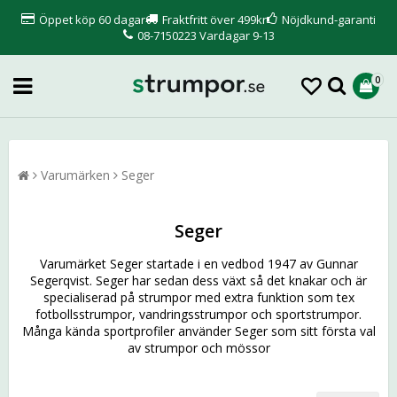
Öppet köp 60 dagar
Fraktfritt över 499kr
Nöjdkund-garanti
08-7150223 Vardagar 9-13
0
Varumärken
Seger
Seger
Varumärket Seger startade i en vedbod 1947 av Gunnar
Segerqvist. Seger har sedan dess växt så det knakar och är
specialiserad på strumpor med extra funktion som tex
fotbollsstrumpor, vandringsstrumpor och sportstrumpor.
Många kända sportprofiler använder Seger som sitt första val
av strumpor och mössor