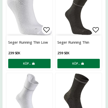
Lägg till i favoritlistan
Lägg t
Seger Running Thin Low
Seger Running Thin
239 SEK
259 SEK
KÖP…
KÖP…