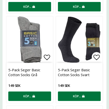
KÖP…
KÖP…
Lägg till i favoritlistan
Lägg t
5-Pack Seger Basic
5-Pack Seger Basic
Cotton Socks Grå
Cotton Socks Svart
149 SEK
149 SEK
KÖP…
KÖP…