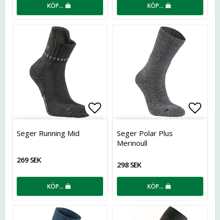
KÖP…
KÖP…
Lägg till i favoritlistan
Lägg t
Seger Running Mid
Seger Polar Plus
Merinoull
269 SEK
298 SEK
KÖP…
KÖP…