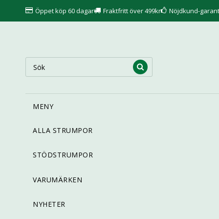
Öppet köp 60 dagar
Fraktfritt över 499kr
Nöjdkund-garant
MENY
ALLA STRUMPOR
STÖDSTRUMPOR
VARUMÄRKEN
NYHETER