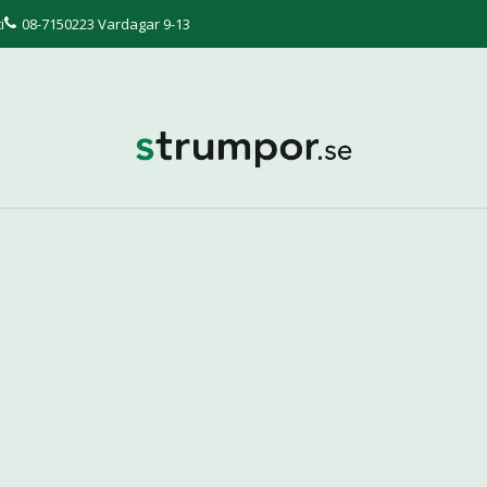
i
08-7150223 Vardagar 9-13