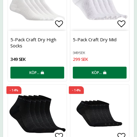
Lägg till i favoritlistan
Lägg t
5-Pack Craft Dry High
5-Pack Craft Dry Mid
Socks
349 SEK
349 SEK
299 SEK
KÖP…
KÖP…
- 14%
- 14%