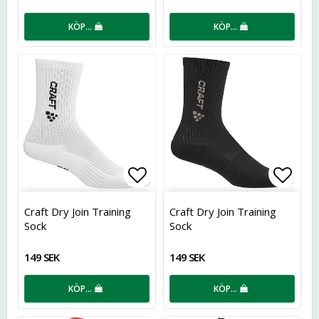
KÖP…
KÖP…
Lägg till i favoritlistan
Lägg t
Craft Dry Join Training
Craft Dry Join Training
Sock
Sock
149 SEK
149 SEK
KÖP…
KÖP…