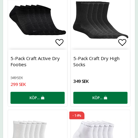
Lägg till i favoritlistan
Lägg t
5-Pack Craft Active Dry
5-Pack Craft Dry High
Footies
Socks
349 SEK
349 SEK
299 SEK
KÖP…
KÖP…
- 14%