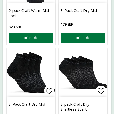
Lägg till i favoritlistan
Lägg t
2-pack Craft Warm Mid
3-Pack Craft Dry Mid
Sock
179 SEK
329 SEK
KÖP…
KÖP…
Lägg till i favoritlistan
Lägg t
3-Pack Craft Dry Mid
3-pack Craft Dry
Shaftless Svart