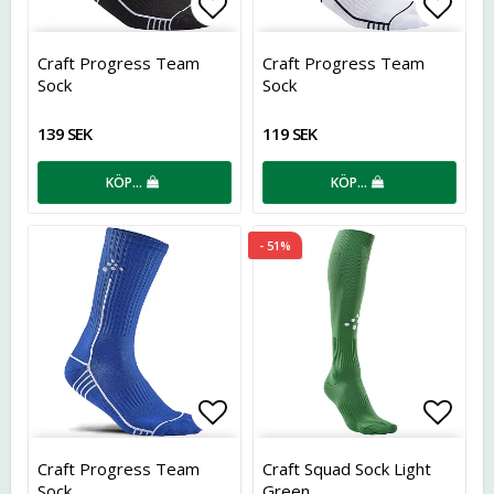
Lägg till i favoritlistan
Lägg t
Craft Progress Team
Craft Progress Team
Sock
Sock
139 SEK
119 SEK
KÖP…
KÖP…
- 51%
Lägg till i favoritlistan
Lägg t
Craft Progress Team
Craft Squad Sock Light
Sock
Green