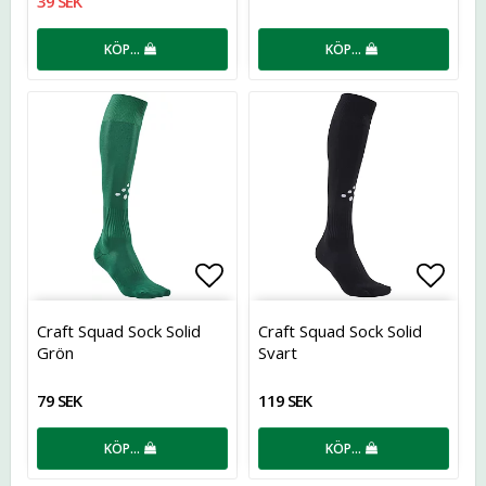
39 SEK
KÖP…
KÖP…
Lägg till i favoritlistan
Lägg t
Craft Squad Sock Solid
Craft Squad Sock Solid
Grön
Svart
79 SEK
119 SEK
KÖP…
KÖP…