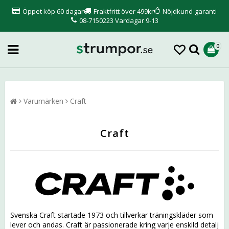
Öppet köp 60 dagar
Fraktfritt över 499kr
Nöjdkund-garanti
08-7150223 Vardagar 9-13
0
Varumärken
Craft
Craft
Svenska Craft startade 1973 och tillverkar träningskläder som
lever och andas. Craft är passionerade kring varje enskild detalj