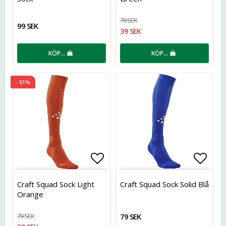
79 SEK
99 SEK
39 SEK
KÖP…
KÖP…
- 51%
Lägg till i favoritlistan
Lägg t
Craft Squad Sock Light
Craft Squad Sock Solid Blå
Orange
79 SEK
79 SEK