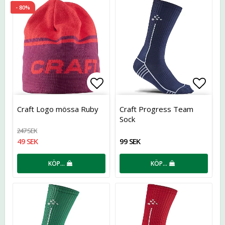
- 80%
Lägg till i favoritlistan
Lägg t
Craft Logo mössa Ruby
Craft Progress Team
Sock
247 SEK
49 SEK
99 SEK
KÖP…
KÖP…