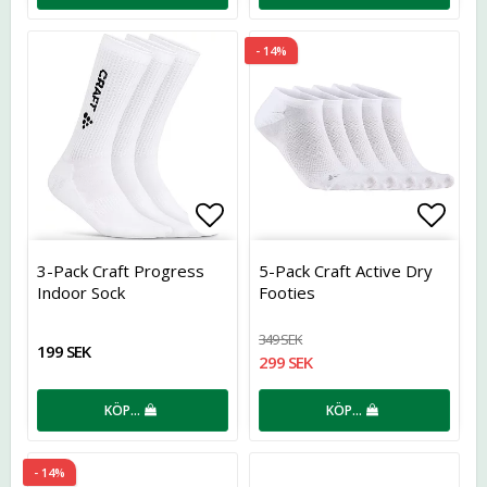
- 14%
Lägg till i favoritlistan
Lägg t
3-Pack Craft Progress
5-Pack Craft Active Dry
Indoor Sock
Footies
349 SEK
199 SEK
299 SEK
KÖP…
KÖP…
- 14%