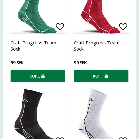
Lägg till i favoritlistan
Lägg t
Craft Progress Team
Craft Progress Team
Sock
Sock
99 SEK
99 SEK
KÖP…
KÖP…