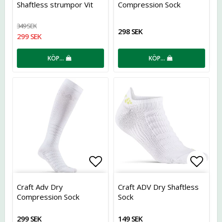
Shaftless strumpor Vit
Compression Sock
349 SEK
298 SEK
299 SEK
KÖP…
KÖP…
Lägg till i favoritlistan
Lägg t
Craft Adv Dry
Craft ADV Dry Shaftless
Compression Sock
Sock
299 SEK
149 SEK