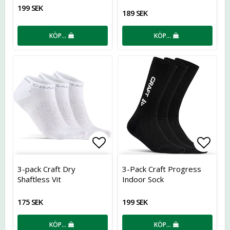
199 SEK
189 SEK
KÖP…
KÖP…
Lägg till i favoritlistan
Lägg t
3-pack Craft Dry
3-Pack Craft Progress
Shaftless Vit
Indoor Sock
175 SEK
199 SEK
KÖP…
KÖP…