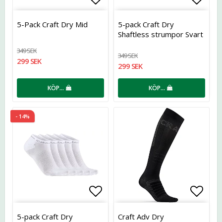
Lägg till i favoritlistan
Lägg t
5-Pack Craft Dry Mid
5-pack Craft Dry
Shaftless strumpor Svart
349 SEK
349 SEK
299 SEK
299 SEK
KÖP…
KÖP…
- 14%
Lägg till i favoritlistan
Lägg t
5-pack Craft Dry
Craft Adv Dry