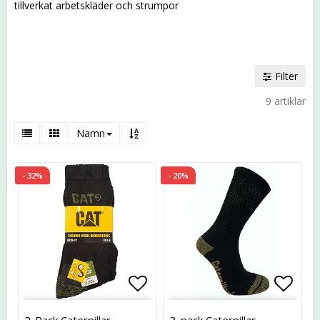
tillverkat arbetskläder och strumpor
Filter
9 artiklar
Namn
- 32%
- 20%
Lägg till i favoritlistan
Lägg t