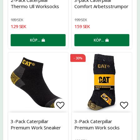
2-Pack Caterpillar
3-pack Caterpillar
Thermo Ull Worksocks
Comfort Arbetsstrumpor
189 SEK
199 SEK
129 SEK
159 SEK
KÖP…
KÖP…
- 30%
Lägg till i favoritlistan
Lägg t
3-Pack Caterpillar
3-Pack Caterpillar
Premium Work Sneaker
Premium Work socks
Socks