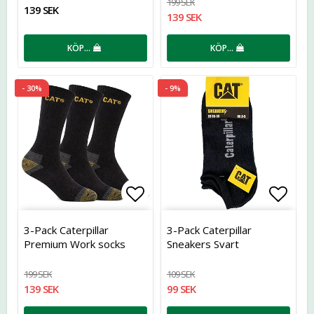
199 SEK
139 SEK
139 SEK
KÖP…
KÖP…
- 30%
- 9%
Lägg till i favoritlistan
Lägg t
3-Pack Caterpillar
3-Pack Caterpillar
Premium Work socks
Sneakers Svart
199 SEK
109 SEK
139 SEK
99 SEK