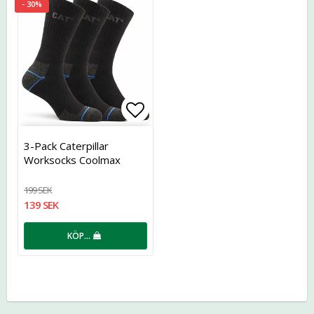
- 30%
Lägg till i favoritlistan
3-Pack Caterpillar
Worksocks Coolmax
199 SEK
139 SEK
KÖP…