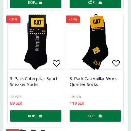
KÖP…
KÖP…
- 31%
- 14%
Lägg till i favoritlistan
Lägg t
3-Pack Caterpillar Sport
3-Pack Caterpillar Work
Sneaker Socks
Quarter Socks
129 SEK
139 SEK
89 SEK
119 SEK
KÖP…
KÖP…