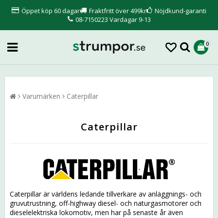
Öppet köp 60 dagar
Fraktfritt över 499kr
Nöjdkund-garanti
08-7150223 Vardagar 9-13
0
Varumärken
Caterpillar
Caterpillar
Caterpillar är världens ledande tillverkare av anläggnings- och
gruvutrustning, off-highway diesel- och naturgasmotorer och
dieselelektriska lokomotiv, men har på senaste år även