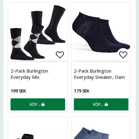
Lägg till i favoritlistan
Lägg t
2-Pack Burlington
2-Pack Burlington
Everyday Mix
Everyday Sneaker, Dam
199 SEK
179 SEK
KÖP…
KÖP…