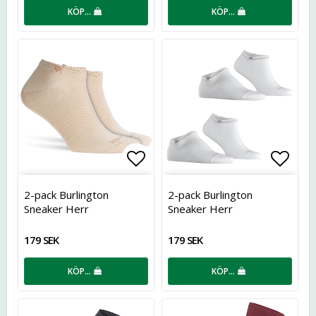
KÖP…
KÖP…
Lägg till i favoritlistan
Lägg t
2-pack Burlington
2-pack Burlington
Sneaker Herr
Sneaker Herr
179 SEK
179 SEK
KÖP…
KÖP…