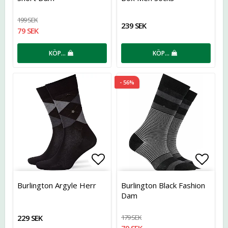
199 SEK
239 SEK
79 SEK
KÖP…
KÖP…
- 56%
Lägg till i favoritlistan
Lägg t
Burlington Argyle Herr
Burlington Black Fashion
Dam
229 SEK
179 SEK