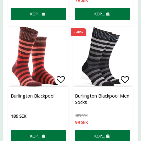
79 SEK
KÖP…
KÖP…
- 48%
Lägg till i favoritlistan
Lägg t
Burlington Blackpool
Burlington Blackpool Men
Socks
189 SEK
189 SEK
99 SEK
KÖP…
KÖP…