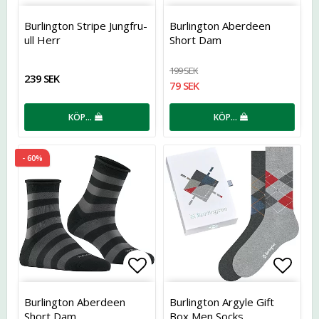
Lägg till i favoritlistan
Lägg t
Burlington Stripe Jungfru-
Burlington Aberdeen
ull Herr
Short Dam
199 SEK
239 SEK
79 SEK
KÖP…
KÖP…
- 60%
Lägg till i favoritlistan
Lägg t
Burlington Aberdeen
Burlington Argyle Gift
Short Dam
Box Men Socks