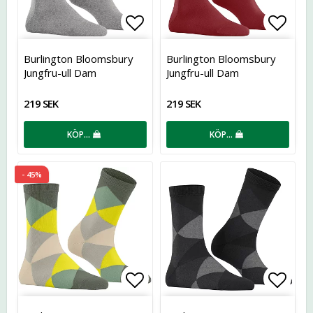
Lägg till i favoritlistan
Lägg t
Burlington Bloomsbury
Burlington Bloomsbury
Jungfru-ull Dam
Jungfru-ull Dam
219 SEK
219 SEK
KÖP…
KÖP…
- 45%
Lägg till i favoritlistan
Lägg t