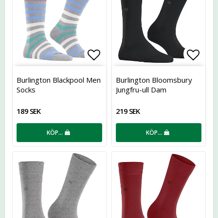
Lägg till i favoritlistan
Lägg t
Burlington Blackpool Men
Burlington Bloomsbury
Socks
Jungfru-ull Dam
189 SEK
219 SEK
KÖP…
KÖP…