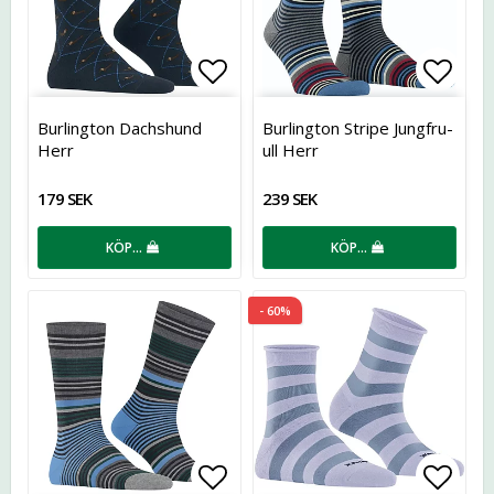
Lägg till i favoritlistan
Lägg t
Burlington Dachshund
Burlington Stripe Jungfru-
Herr
ull Herr
179 SEK
239 SEK
KÖP…
KÖP…
- 60%