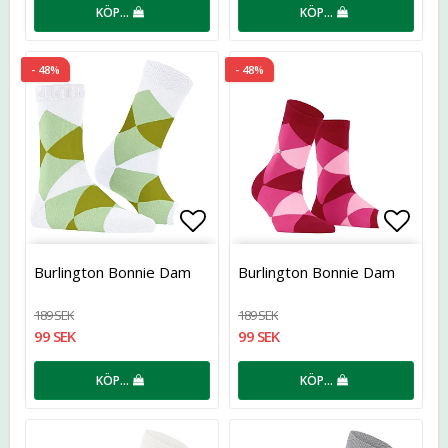
KÖP…
KÖP…
- 48%
- 48%
Lägg till i favoritlistan
Lägg t
Burlington Bonnie Dam
Burlington Bonnie Dam
189 SEK
189 SEK
99 SEK
99 SEK
KÖP…
KÖP…