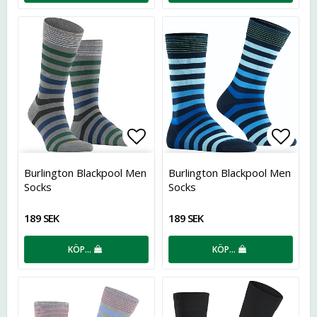
Lägg till i favoritlistan
Lägg t
Burlington Blackpool Men
Burlington Blackpool Men
Socks
Socks
189 SEK
189 SEK
KÖP…
KÖP…