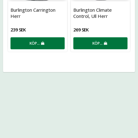
Lägg till i favoritlistan
Lägg t
Burlington Carrington
Burlington Climate
Herr
Control, Ull Herr
239 SEK
269 SEK
KÖP…
KÖP…