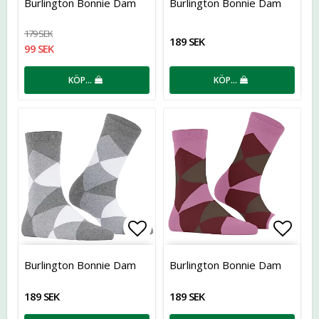
Burlington Bonnie Dam
Burlington Bonnie Dam
179 SEK
189 SEK
99 SEK
KÖP…
KÖP…
Lägg till i favoritlistan
Lägg t
Burlington Bonnie Dam
Burlington Bonnie Dam
189 SEK
189 SEK