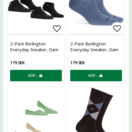
Lägg till i favoritlistan
Lägg t
2-Pack Burlington
2-Pack Burlington
Everyday Sneaker, Dam
Everyday Sneaker, Dam
179 SEK
179 SEK
KÖP…
KÖP…