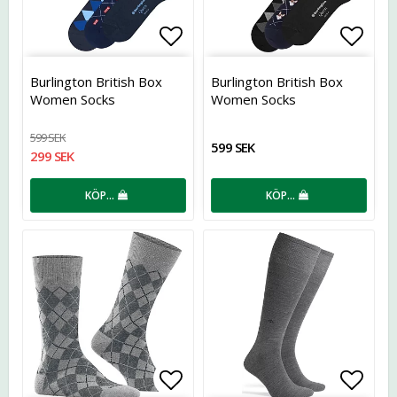
Lägg till i favoritlistan
Lägg t
Burlington British Box
Burlington British Box
Women Socks
Women Socks
599 SEK
599 SEK
299 SEK
KÖP…
KÖP…