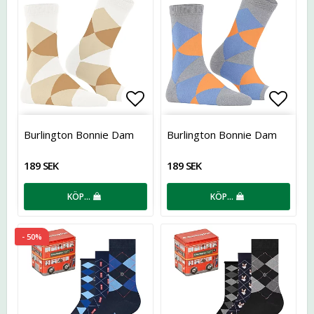
Lägg till i favoritlistan
Lägg t
Burlington Bonnie Dam
Burlington Bonnie Dam
189 SEK
189 SEK
KÖP…
KÖP…
- 50%