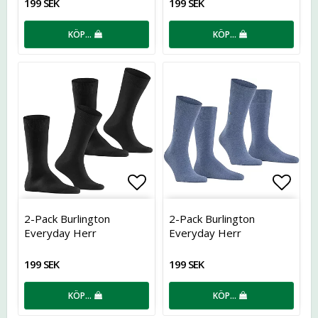
199 SEK
199 SEK
KÖP…
KÖP…
Lägg till i favoritlistan
Lägg t
2-Pack Burlington
2-Pack Burlington
Everyday Herr
Everyday Herr
199 SEK
199 SEK
KÖP…
KÖP…