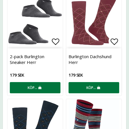
Lägg till i favoritlistan
Lägg t
2-pack Burlington
Burlington Dachshund
Sneaker Herr
Herr
179 SEK
179 SEK
KÖP…
KÖP…