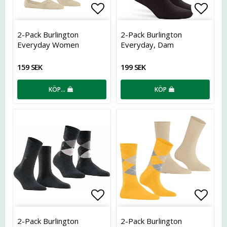
Lägg till i favoritlistan
Lägg t
2-Pack Burlington
2-Pack Burlington
Everyday Women
Everyday, Dam
Invisibles
159 SEK
199 SEK
KÖP…
KÖP
Lägg till i favoritlistan
Lägg t
2-Pack Burlington
2-Pack Burlington