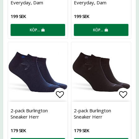
Everyday, Dam
Everyday, Dam
199 SEK
199 SEK
KÖP…
KÖP…
Lägg till i favoritlistan
Lägg t
2-pack Burlington
2-pack Burlington
Sneaker Herr
Sneaker Herr
179 SEK
179 SEK