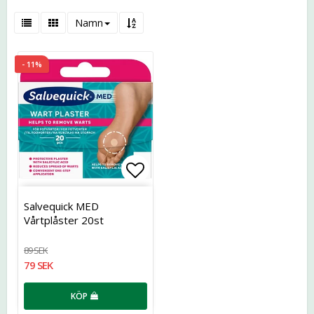
Namn
- 11%
Lägg till i favoritlistan
Salvequick MED
Vårtplåster 20st
89 SEK
79 SEK
KÖP