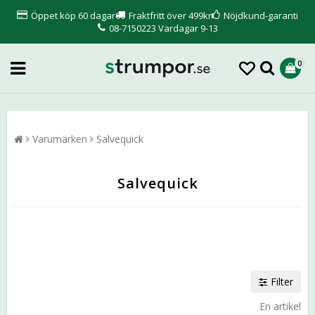
Öppet köp 60 dagar
Fraktfritt över 499kr
Nöjdkund-garanti
08-7150223 Vardagar 9-13
0
Varumärken
Salvequick
Salvequick
Filter
En artikel