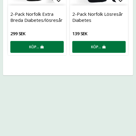
Lägg till i favoritlistan
Lägg t
2-Pack Norfolk Extra
2-Pack Norfolk Lösresår
Breda Diabetes/lösresår
Diabetes
i Ull
299 SEK
139 SEK
KÖP…
KÖP…