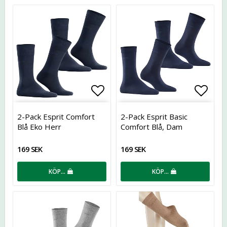
Lägg till i favoritlistan
Lägg t
2-Pack Esprit Comfort
2-Pack Esprit Basic
Blå Eko Herr
Comfort Blå, Dam
169 SEK
169 SEK
KÖP…
KÖP…