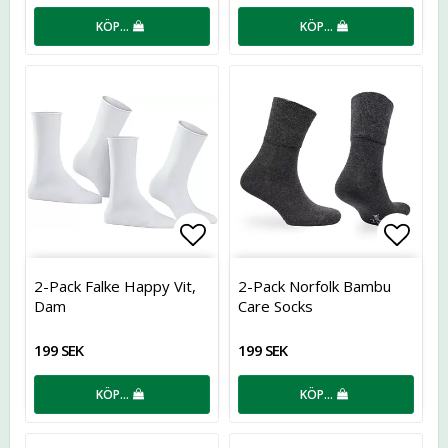
KÖP…
KÖP…
Lägg till i favoritlistan
Lägg t
2-Pack Falke Happy Vit,
2-Pack Norfolk Bambu
Dam
Care Socks
199 SEK
199 SEK
KÖP…
KÖP…