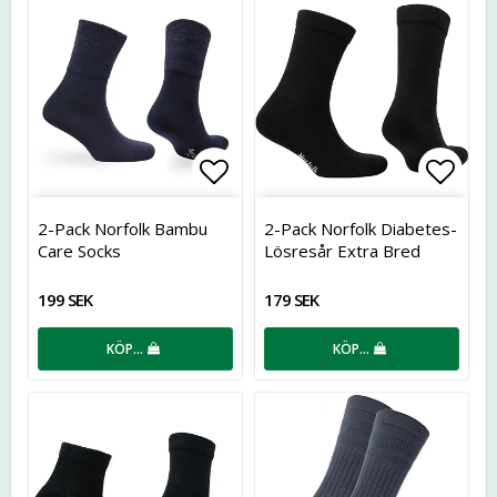
Lägg till i favoritlistan
Lägg t
2-Pack Norfolk Bambu
2-Pack Norfolk Diabetes-
Care Socks
Lösresår Extra Bred
199 SEK
179 SEK
KÖP…
KÖP…