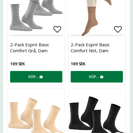
Lägg till i favoritlistan
Lägg t
2-Pack Esprit Basic
2-Pack Esprit Basic
Comfort Grå, Dam
Comfort Nöt, Dam
169 SEK
169 SEK
KÖP…
KÖP…