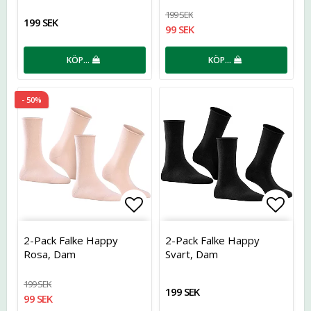
199 SEK
199 SEK
99 SEK
KÖP…
KÖP…
- 50%
Lägg till i favoritlistan
Lägg t
2-Pack Falke Happy
2-Pack Falke Happy
Rosa, Dam
Svart, Dam
199 SEK
199 SEK
99 SEK