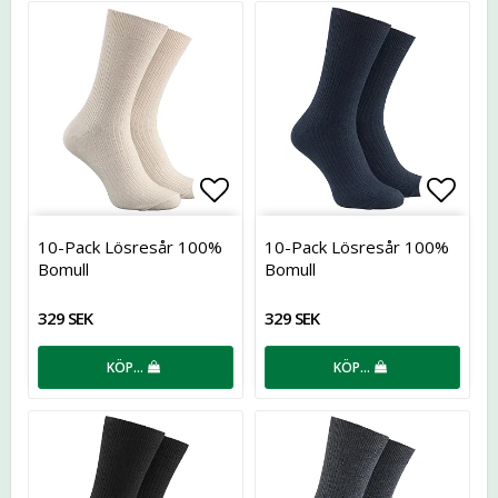
Lägg till i favoritlistan
Lägg t
10-Pack Lösresår 100%
10-Pack Lösresår 100%
Bomull
Bomull
329 SEK
329 SEK
KÖP…
KÖP…