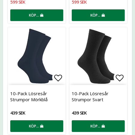
599 SEK
599 SEK
KÖP…
KÖP…
Lägg till i favoritlistan
Lägg t
10-Pack Lösresår
10-Pack Lösresår
Strumpor Mörkblå
Strumpor Svart
439 SEK
439 SEK
KÖP…
KÖP…