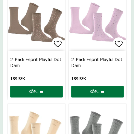
Lägg till i favoritlistan
Lägg t
2-Pack Esprit Playful Dot
2-Pack Esprit Playful Dot
Dam
Dam
139 SEK
139 SEK
KÖP…
KÖP…