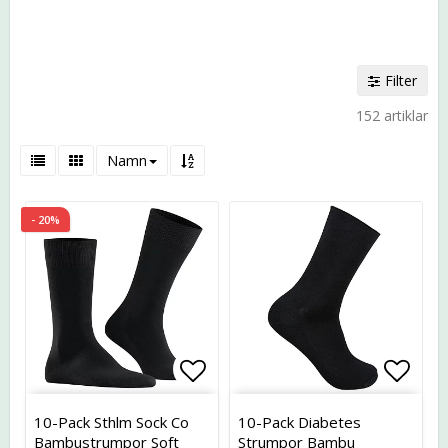
Filter
152 artiklar
Namn
- 20%
Lägg till i favoritlistan
Lägg t
10-Pack Sthlm Sock Co
10-Pack Diabetes
Bambustrumpor Soft
Strumpor Bambu