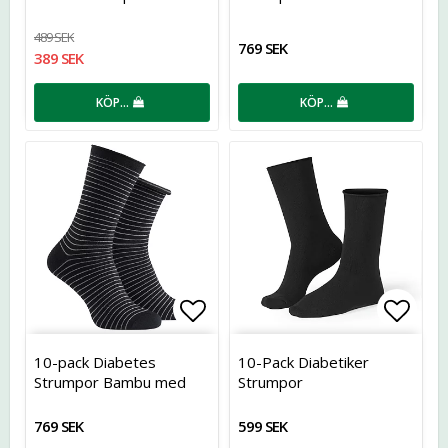
Top
489 SEK
769 SEK
389 SEK
KÖP…
KÖP…
Lägg till i favoritlistan
Lägg t
10-pack Diabetes
10-Pack Diabetiker
Strumpor Bambu med
Strumpor
roll-top
769 SEK
599 SEK