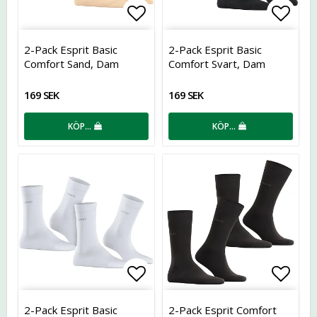
Lägg till i favoritlistan
Lägg t
2-Pack Esprit Basic
2-Pack Esprit Basic
Comfort Sand, Dam
Comfort Svart, Dam
169 SEK
169 SEK
KÖP…
KÖP…
Lägg till i favoritlistan
Lägg t
2-Pack Esprit Basic
2-Pack Esprit Comfort