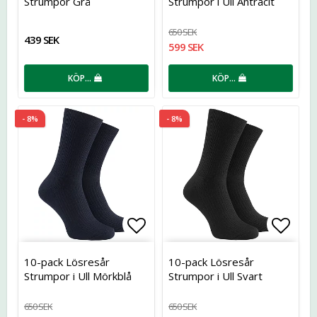
Strumpor Grå
Strumpor i Ull Antracit
650 SEK
439 SEK
599 SEK
KÖP…
KÖP…
- 8%
- 8%
Lägg till i favoritlistan
Lägg t
10-pack Lösresår
10-pack Lösresår
Strumpor i Ull Mörkblå
Strumpor i Ull Svart
650 SEK
650 SEK