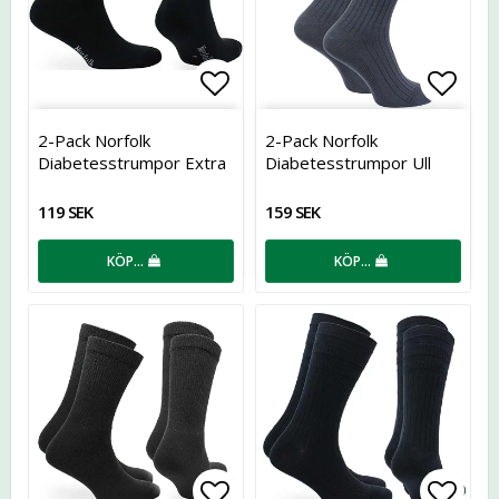
Lägg till i favoritlistan
Lägg t
2-Pack Norfolk
2-Pack Norfolk
Diabetesstrumpor Extra
Diabetesstrumpor Ull
Bred
119 SEK
159 SEK
KÖP…
KÖP…