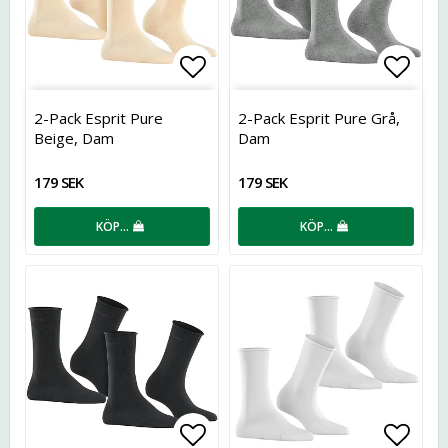
Lägg till i favoritlistan
Lägg t
2-Pack Esprit Pure
2-Pack Esprit Pure Grå,
Beige, Dam
Dam
179 SEK
179 SEK
KÖP…
KÖP…