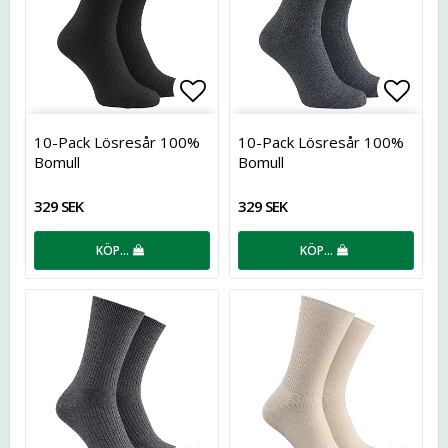
Lägg till i favoritlistan
Lägg t
10-Pack Lösresår 100%
10-Pack Lösresår 100%
Bomull
Bomull
329 SEK
329 SEK
KÖP…
KÖP…