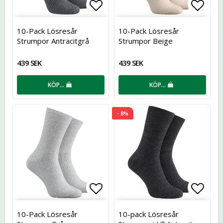
Lägg till i favoritlistan
Lägg t
10-Pack Lösresår
10-Pack Lösresår
Strumpor Antracitgrå
Strumpor Beige
439 SEK
439 SEK
KÖP…
KÖP…
- 8%
Lägg till i favoritlistan
Lägg t
10-Pack Lösresår
10-pack Lösresår