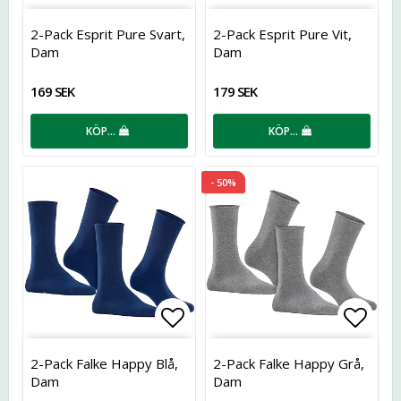
Lägg till i favoritlistan
Lägg t
2-Pack Esprit Pure Svart,
2-Pack Esprit Pure Vit,
Dam
Dam
169 SEK
179 SEK
KÖP…
KÖP…
- 50%
Lägg till i favoritlistan
Lägg t
2-Pack Falke Happy Blå,
2-Pack Falke Happy Grå,
Dam
Dam