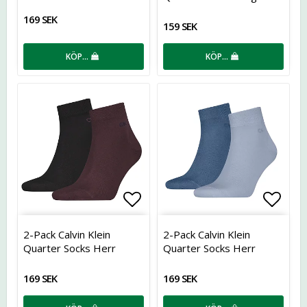
169 SEK
159 SEK
KÖP…
KÖP…
Lägg till i favoritlistan
Lägg t
2-Pack Calvin Klein
2-Pack Calvin Klein
Quarter Socks Herr
Quarter Socks Herr
169 SEK
169 SEK