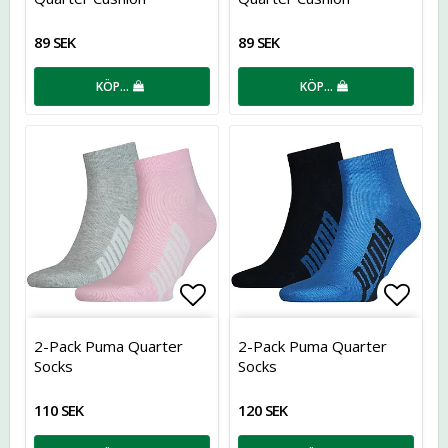
89 SEK
89 SEK
KÖP…
KÖP…
Lägg till i favoritlistan
Lägg t
2-Pack Puma Quarter
2-Pack Puma Quarter
Socks
Socks
110 SEK
120 SEK