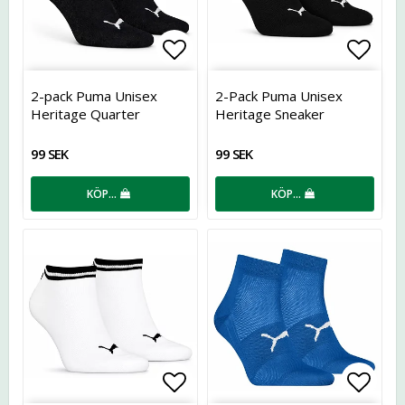
Lägg till i favoritlistan
Lägg t
2-pack Puma Unisex
2-Pack Puma Unisex
Heritage Quarter
Heritage Sneaker
99 SEK
99 SEK
KÖP…
KÖP…