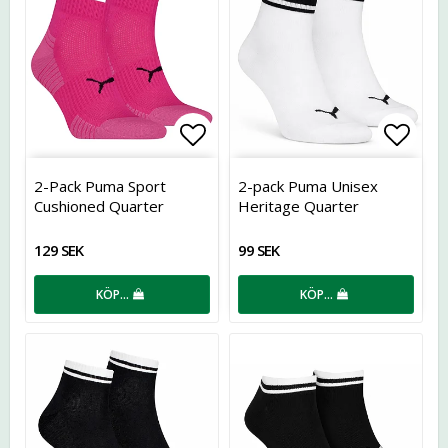
Lägg till i favoritlistan
Lägg t
2-Pack Puma Sport
2-pack Puma Unisex
Cushioned Quarter
Heritage Quarter
129 SEK
99 SEK
KÖP…
KÖP…