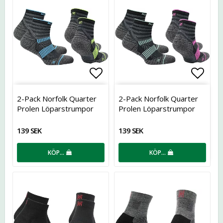
Lägg till i favoritlistan
Lägg t
2-Pack Norfolk Quarter
2-Pack Norfolk Quarter
Prolen Löparstrumpor
Prolen Löparstrumpor
139 SEK
139 SEK
KÖP…
KÖP…