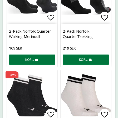
Lägg till i favoritlistan
Lägg t
2-Pack Norfolk Quarter
2-Pack Norfolk
Walking Merinoull
QuarterTrekking
Merinoull
169 SEK
219 SEK
KÖP…
KÖP…
- 34%