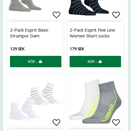
Lägg till i favoritlistan
Lägg t
2-Pack Esprit Basic
2-Pack Esprit Fine Line
Strumpor Dam
Women Short socks
129 SEK
179 SEK
KÖP…
KÖP…