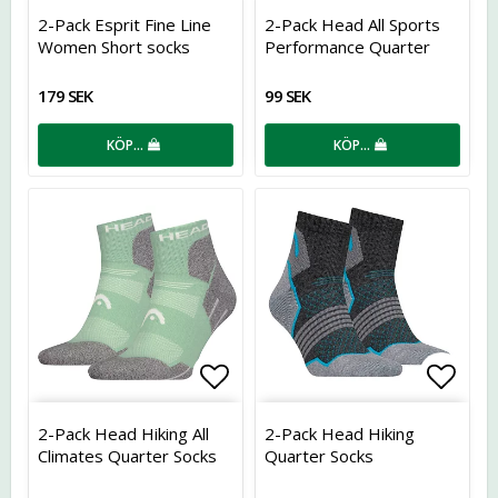
Lägg till i favoritlistan
Lägg t
2-Pack Esprit Fine Line
2-Pack Head All Sports
Women Short socks
Performance Quarter
179 SEK
99 SEK
KÖP…
KÖP…
Lägg till i favoritlistan
Lägg t
2-Pack Head Hiking All
2-Pack Head Hiking
Climates Quarter Socks
Quarter Socks