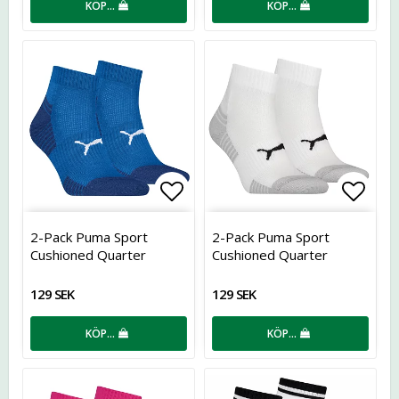
KÖP…
KÖP…
Lägg till i favoritlistan
Lägg t
2-Pack Puma Sport
2-Pack Puma Sport
Cushioned Quarter
Cushioned Quarter
129 SEK
129 SEK
KÖP…
KÖP…