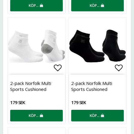
KÖP…
KÖP…
Lägg till i favoritlistan
Lägg t
2-pack Norfolk Multi
2-pack Norfolk Multi
Sports Cushioned
Sports Cushioned
179 SEK
179 SEK
KÖP…
KÖP…