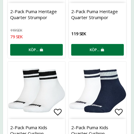
Lägg till i favoritlistan
Lägg t
2-Pack Puma Heritage
2-Pack Puma Heritage
Quarter Strumpor
Quarter Strumpor
119 SEK
119 SEK
79 SEK
KÖP…
KÖP…
Lägg till i favoritlistan
Lägg t
2-Pack Puma Kids
2-Pack Puma Kids
Quarter Cushion
Quarter Cushion