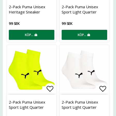
Lägg till i favoritlistan
Lägg t
2-Pack Puma Unisex
2-Pack Puma Unisex
Heritage Sneaker
Sport Light Quarter
99 SEK
99 SEK
KÖP…
KÖP…
Lägg till i favoritlistan
Lägg t
2-Pack Puma Unisex
2-Pack Puma Unisex
Sport Light Quarter
Sport Light Quarter