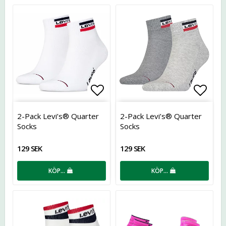
Lägg till i favoritlistan
Lägg t
2-Pack Levi’s® Quarter
2-Pack Levi’s® Quarter
Socks
Socks
129 SEK
129 SEK
KÖP…
KÖP…