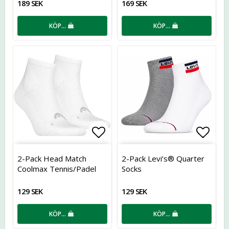
189 SEK
169 SEK
KÖP…
KÖP…
Lägg till i favoritlistan
Lägg t
2-Pack Head Match
2-Pack Levi’s® Quarter
Coolmax Tennis/Padel
Socks
129 SEK
129 SEK
KÖP…
KÖP…