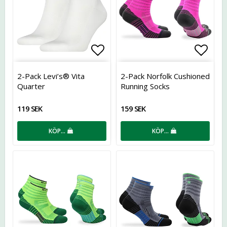
Lägg till i favoritlistan
Lägg t
2-Pack Levi’s® Vita
2-Pack Norfolk Cushioned
Quarter
Running Socks
119 SEK
159 SEK
KÖP…
KÖP…