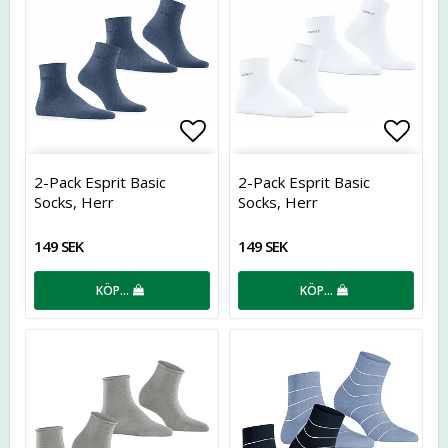
Lägg till i favoritlistan
Lägg t
2-Pack Esprit Basic
2-Pack Esprit Basic
Socks, Herr
Socks, Herr
149 SEK
149 SEK
KÖP…
KÖP…