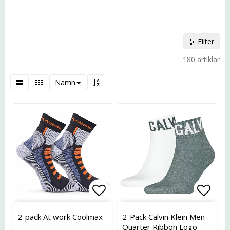
Filter
180 artiklar
Namn
Lägg till i favoritlistan
Lägg t
2-pack At work Coolmax
2-Pack Calvin Klein Men
Quarter Ribbon Logo