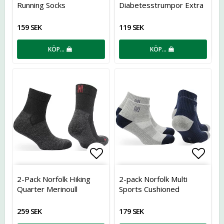
Running Socks
Diabetesstrumpor Extra
Bred
159 SEK
119 SEK
KÖP…
KÖP…
Lägg till i favoritlistan
Lägg t
2-Pack Norfolk Hiking
2-pack Norfolk Multi
Quarter Merinoull
Sports Cushioned
259 SEK
179 SEK