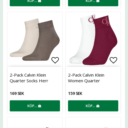
KÖP…
KÖP…
Lägg till i favoritlistan
Lägg t
2-Pack Calvin Klein
2-Pack Calvin Klein
Quarter Socks Herr
Women Quarter
Monogram, Berry Red
169 SEK
159 SEK
KÖP…
KÖP…