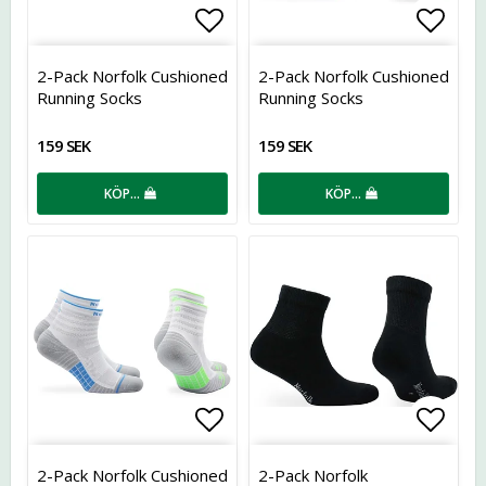
Lägg till i favoritlistan
Lägg t
2-Pack Norfolk Cushioned
2-Pack Norfolk Cushioned
Running Socks
Running Socks
159 SEK
159 SEK
KÖP…
KÖP…
Lägg till i favoritlistan
Lägg t
2-Pack Norfolk Cushioned
2-Pack Norfolk