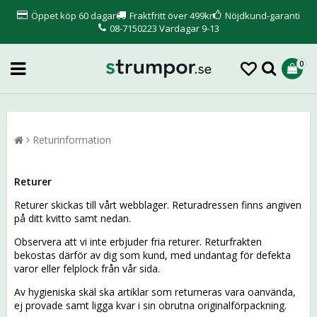
Öppet köp 60 dagar
Fraktfritt över 499kr
Nöjdkund-garanti
08-7150223 Vardagar 9-13
0
Returinformation
Returer
Returer skickas till vårt webblager. Returadressen finns angiven
på ditt kvitto samt nedan.
Observera att vi inte erbjuder fria returer. Returfrakten
bekostas därför av dig som kund, med undantag för defekta
varor eller felplock från vår sida.
Av hygieniska skäl ska artiklar som returneras vara oanvända,
ej provade samt ligga kvar i sin obrutna originalförpackning.