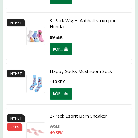
3-Pack Wiges Antihalkstrumpor
NYHET
Hundar
89 SEK
KÖP…
Happy Socks Mushroom Sock
NYHET
119 SEK
KÖP…
2-Pack Esprit Barn Sneaker
NYHET
99 SEK
- 51%
49 SEK