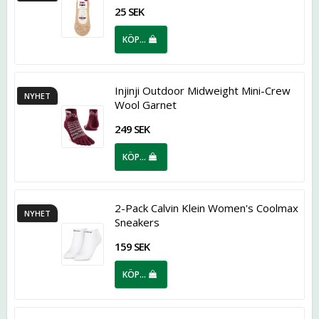
25 SEK
KÖP…
Injinji Outdoor Midweight Mini-Crew
NYHET
Wool Garnet
249 SEK
KÖP…
2-Pack Calvin Klein Women's Coolmax
NYHET
Sneakers
159 SEK
KÖP…