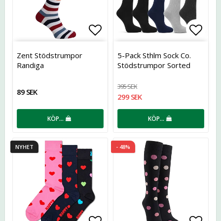
Lägg till i favoritlistan
Lägg t
Zent Stödstrumpor
5-Pack Sthlm Sock Co.
Randiga
Stödstrumpor Sorted
395 SEK
89 SEK
299 SEK
KÖP…
KÖP…
NYHET
- 48%