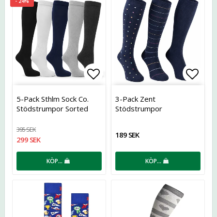
- 24%
Lägg till i favoritlistan
Lägg t
5-Pack Sthlm Sock Co.
3-Pack Zent
Stödstrumpor Sorted
Stödstrumpor
395 SEK
189 SEK
299 SEK
KÖP…
KÖP…