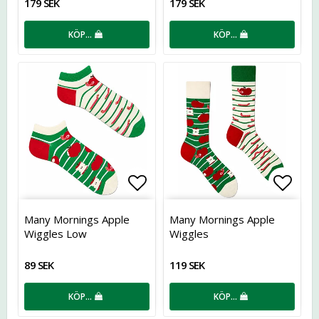
179 SEK
179 SEK
KÖP…
KÖP…
Lägg till i favoritlistan
Lägg t
Many Mornings Apple
Many Mornings Apple
Wiggles Low
Wiggles
89 SEK
119 SEK
KÖP…
KÖP…