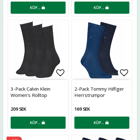
KÖP…
KÖP…
Lägg till i favoritlistan
Lägg t
3-Pack Calvin Klein
2-Pack Tommy Hilfiger
Women's Rolltop
Herrstrumpor
209 SEK
169 SEK
KÖP…
KÖP…