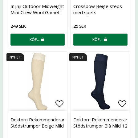
Lägg till i favoritlistan
Lägg t
Injinji Outdoor Midweight
Crossbow Beige steps
Mini-Crew Wool Garnet
med spets
249 SEK
25 SEK
KÖP…
KÖP…
NYHET
NYHET
Lägg till i favoritlistan
Lägg t
Doktorn Rekommenderar
Doktorn Rekommenderar
Stödstrumpor Beige Mild
Stödstrumpor Blå Mild 12
12 mmHg
mmHg