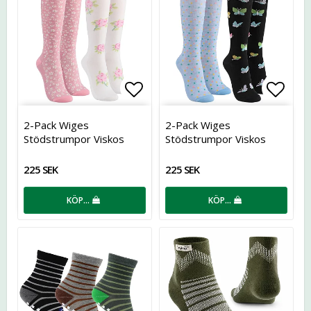
Lägg till i favoritlistan
Lägg t
2-Pack Wiges
2-Pack Wiges
Stödstrumpor Viskos
Stödstrumpor Viskos
225 SEK
225 SEK
KÖP…
KÖP…