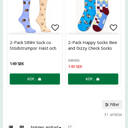
Lägg till i favoritlistan
Lägg t
2-Pack Sthlm Sock co.
2-Pack Happy Socks Bee
Stödstrumpor Häst och
and Dizzy Check Socks
Hund
238 SEK
149 SEK
149 SEK
KÖP…
KÖP…
Filter
31 artiklar
Nyligen ändrad