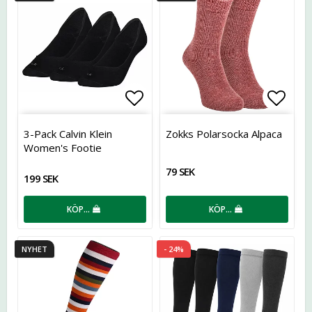
Lägg till i favoritlistan
Lägg t
3-Pack Calvin Klein
Zokks Polarsocka Alpaca
Women's Footie
79 SEK
199 SEK
KÖP…
KÖP…
NYHET
- 24%