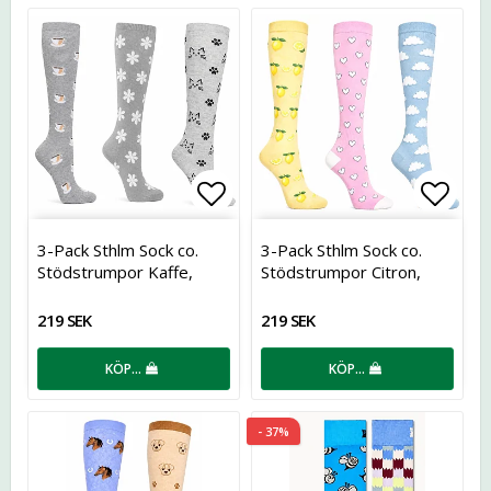
Lägg till i favoritlistan
Lägg t
3-Pack Sthlm Sock co.
3-Pack Sthlm Sock co.
Stödstrumpor Kaffe,
Stödstrumpor Citron,
Blomma och Katt
Hjärtan och Moln
219 SEK
219 SEK
KÖP…
KÖP…
- 37%