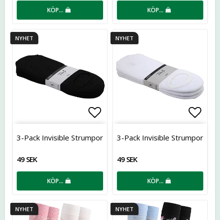
KÖP…
KÖP…
NYHET
NYHET
Lägg till i favoritlistan
Lägg t
3-Pack Invisible Strumpor
3-Pack Invisible Strumpor
49 SEK
49 SEK
KÖP…
KÖP…
NYHET
NYHET