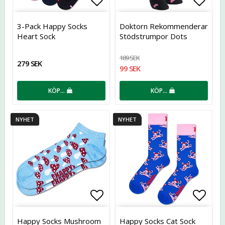
Lägg till i favoritlistan
Lägg t
3-Pack Happy Socks
Doktorn Rekommenderar
Heart Sock
Stödstrumpor Dots
189 SEK
279 SEK
99 SEK
KÖP…
KÖP…
NYHET
NYHET
Lägg till i favoritlistan
Lägg t
Happy Socks Mushroom
Happy Socks Cat Sock