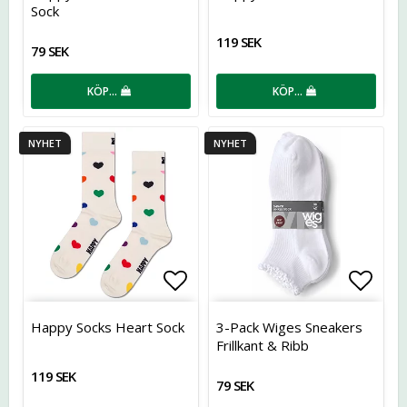
Sock
119 SEK
79 SEK
KÖP…
KÖP…
NYHET
NYHET
Lägg till i favoritlistan
Lägg t
Happy Socks Heart Sock
3-Pack Wiges Sneakers
Frillkant & Ribb
119 SEK
79 SEK