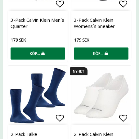
Lägg till i favoritlistan
Lägg t
3-Pack Calvin Klein Men´s
3-Pack Calvin Klein
Quarter
Womens´s Sneaker
179 SEK
179 SEK
KÖP…
KÖP…
NYHET
Lägg till i favoritlistan
Lägg t
2-Pack Falke
2-Pack Calvin Klein