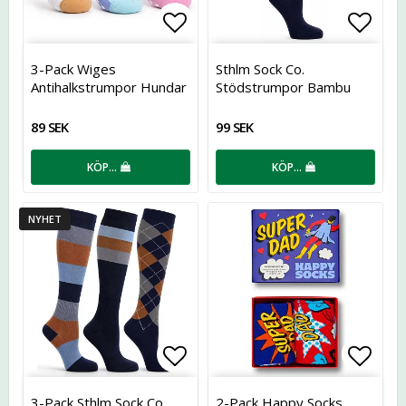
Lägg till i favoritlistan
Lägg t
3-Pack Wiges
Sthlm Sock Co.
Antihalkstrumpor Hundar
Stödstrumpor Bambu
89 SEK
99 SEK
KÖP…
KÖP…
NYHET
Lägg till i favoritlistan
Lägg t
3-Pack Sthlm Sock Co.
2-Pack Happy Socks