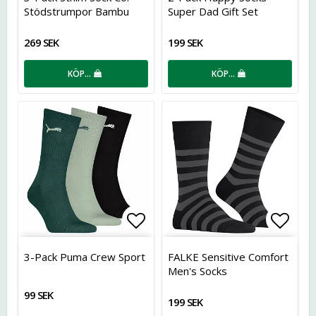
Stödstrumpor Bambu
Super Dad Gift Set
269 SEK
199 SEK
KÖP…
KÖP…
Lägg till i favoritlistan
Lägg t
3-Pack Puma Crew Sport
FALKE Sensitive Comfort
Men's Socks
99 SEK
199 SEK