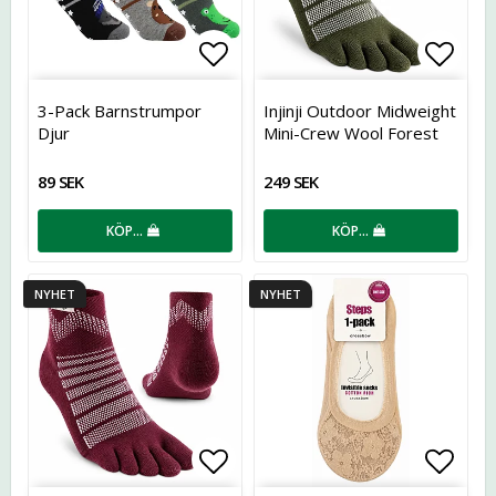
Lägg till i favoritlistan
Lägg t
3-Pack Barnstrumpor
Injinji Outdoor Midweight
Djur
Mini-Crew Wool Forest
89 SEK
249 SEK
KÖP…
KÖP…
NYHET
NYHET