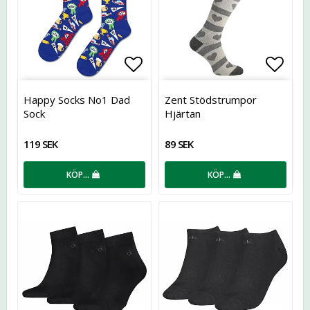
Lägg till i favoritlistan
Lägg t
Happy Socks No1 Dad
Zent Stödstrumpor
Sock
Hjärtan
119 SEK
89 SEK
KÖP…
KÖP…