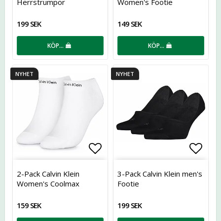
Herrstrumpor
Women's Footie
199 SEK
149 SEK
KÖP…
KÖP…
NYHET
NYHET
Lägg till i favoritlistan
Lägg t
2-Pack Calvin Klein
3-Pack Calvin Klein men's
Women's Coolmax
Footie
Sneakers
159 SEK
199 SEK