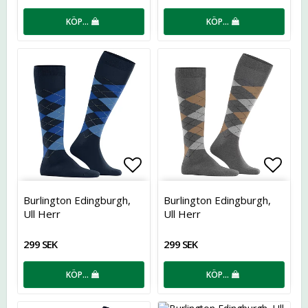
KÖP…
KÖP…
Lägg till i favoritlistan
Lägg t
Burlington Edingburgh,
Burlington Edingburgh,
Ull Herr
Ull Herr
299 SEK
299 SEK
KÖP…
KÖP…