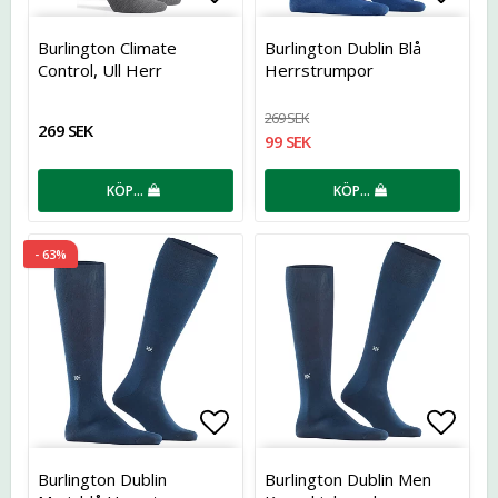
Lägg till i favoritlistan
Lägg t
Burlington Climate
Burlington Dublin Blå
Control, Ull Herr
Herrstrumpor
269 SEK
269 SEK
99 SEK
KÖP…
KÖP…
- 63%
Lägg till i favoritlistan
Lägg t
Burlington Dublin
Burlington Dublin Men