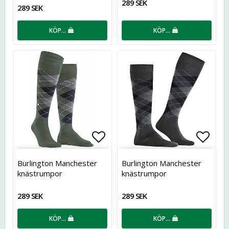
289 SEK
289 SEK
KÖP…
KÖP…
Lägg till i favoritlistan
Lägg t
Burlington Manchester
Burlington Manchester
knästrumpor
knästrumpor
289 SEK
289 SEK
KÖP…
KÖP…