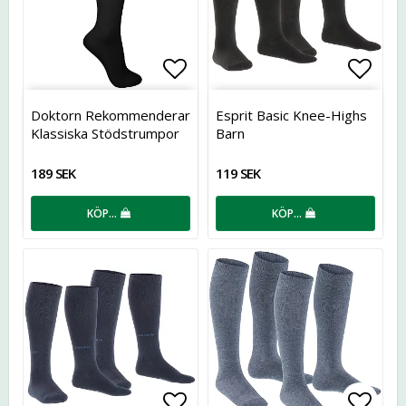
Lägg till i favoritlistan
Lägg t
Doktorn Rekommenderar
Esprit Basic Knee-Highs
Klassiska Stödstrumpor
Barn
189 SEK
119 SEK
KÖP…
KÖP…