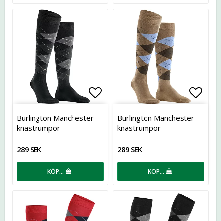
Lägg till i favoritlistan
Lägg t
Burlington Manchester
Burlington Manchester
knästrumpor
knästrumpor
289 SEK
289 SEK
KÖP…
KÖP…