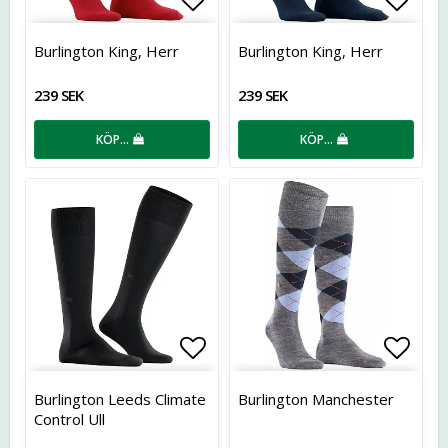
Lägg till i favoritlistan
Lägg t
Burlington King, Herr
Burlington King, Herr
239 SEK
239 SEK
KÖP…
KÖP…
Lägg till i favoritlistan
Lägg t
Burlington Leeds Climate
Burlington Manchester
Control Ull