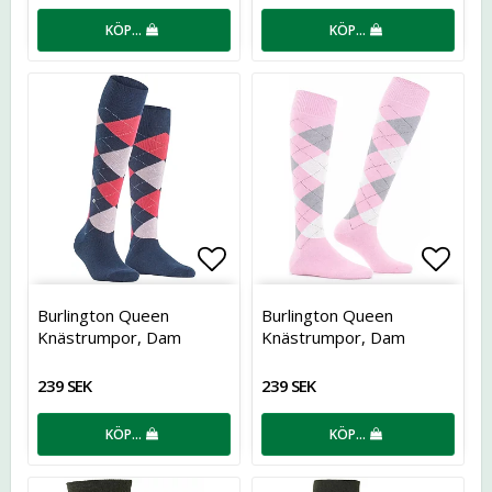
KÖP…
KÖP…
Lägg till i favoritlistan
Lägg t
Burlington Queen
Burlington Queen
Knästrumpor, Dam
Knästrumpor, Dam
239 SEK
239 SEK
KÖP…
KÖP…