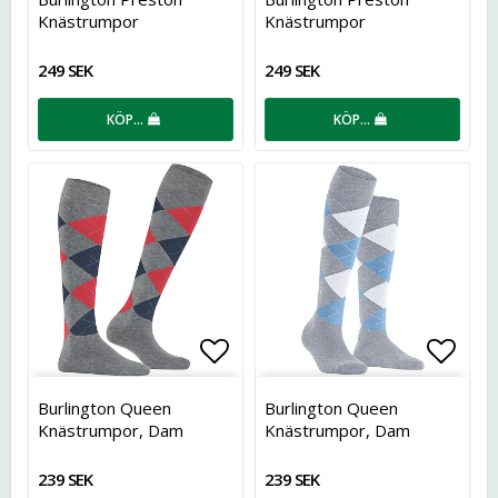
Knästrumpor
Knästrumpor
249 SEK
249 SEK
KÖP…
KÖP…
Lägg till i favoritlistan
Lägg t
Burlington Queen
Burlington Queen
Knästrumpor, Dam
Knästrumpor, Dam
239 SEK
239 SEK