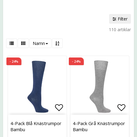
Filter
110 artiklar
Namn
- 24%
- 24%
Lägg till i favoritlistan
Lägg t
4-Pack Blå Knästrumpor
4-Pack Grå Knästrumpor
Bambu
Bambu