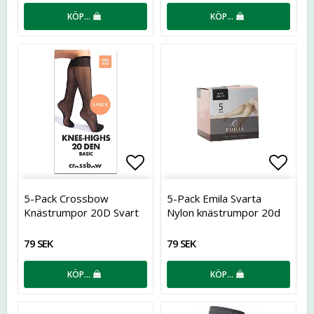
KÖP…
KÖP…
Lägg till i favoritlistan
Lägg t
5-Pack Crossbow
5-Pack Emila Svarta
Knästrumpor 20D Svart
Nylon knästrumpor 20d
79 SEK
79 SEK
KÖP…
KÖP…