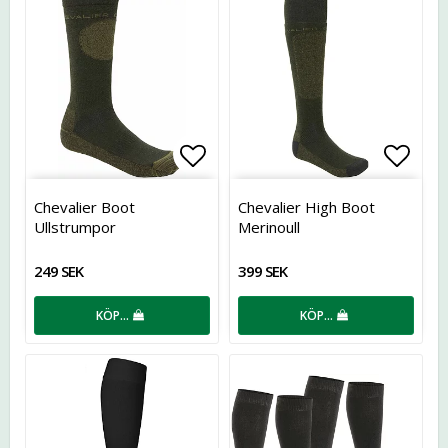
Lägg till i favoritlistan
Lägg t
Chevalier Boot
Chevalier High Boot
Ullstrumpor
Merinoull
249 SEK
399 SEK
KÖP…
KÖP…