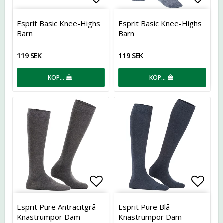
Lägg till i favoritlistan
Lägg t
Esprit Basic Knee-Highs
Esprit Basic Knee-Highs
Barn
Barn
119 SEK
119 SEK
KÖP…
KÖP…
Lägg till i favoritlistan
Lägg t
Esprit Pure Antracitgrå
Esprit Pure Blå
Knästrumpor Dam
Knästrumpor Dam