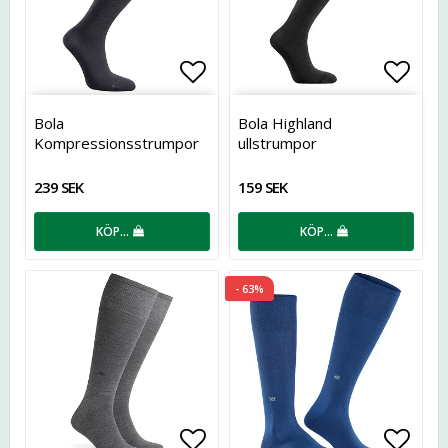
Lägg till i favoritlistan
Lägg t
Bola
Bola Highland
Kompressionsstrumpor
ullstrumpor
Merinoull
239 SEK
159 SEK
KÖP…
KÖP…
- 63%