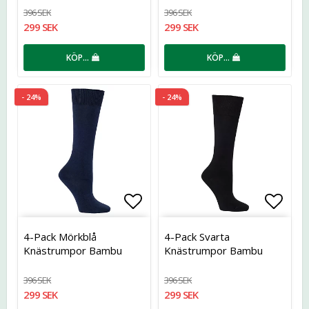
396 SEK
396 SEK
299 SEK
299 SEK
KÖP…
KÖP…
- 24%
- 24%
Lägg till i favoritlistan
Lägg t
4-Pack Mörkblå
4-Pack Svarta
Knästrumpor Bambu
Knästrumpor Bambu
396 SEK
396 SEK
299 SEK
299 SEK