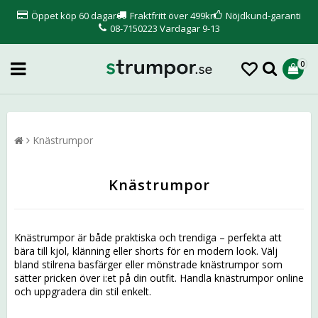
Öppet köp 60 dagar
Fraktfritt över 499kr
Nöjdkund-garanti
08-7150223 Vardagar 9-13
0
Knästrumpor
Knästrumpor
Knästrumpor är både praktiska och trendiga – perfekta att
bära till kjol, klänning eller shorts för en modern look. Välj
bland stilrena basfärger eller mönstrade knästrumpor som
sätter pricken över i:et på din outfit. Handla knästrumpor online
och uppgradera din stil enkelt.