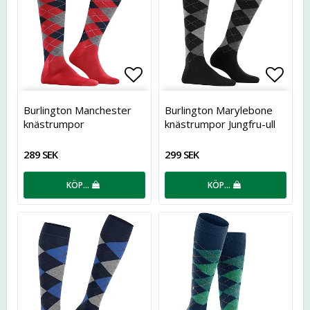
Lägg till i favoritlistan
Lägg t
Burlington Manchester
Burlington Marylebone
knästrumpor
knästrumpor Jungfru-ull
Dam
289 SEK
299 SEK
KÖP…
KÖP…