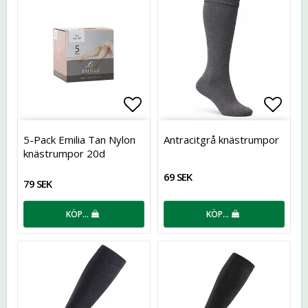
Lägg till i favoritlistan
Lägg t
5-Pack Emilia Tan Nylon
Antracitgrå knästrumpor
knästrumpor 20d
69 SEK
79 SEK
KÖP…
KÖP…