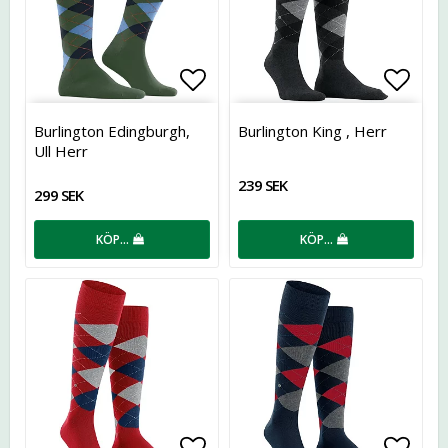
Lägg till i favoritlistan
Lägg t
Burlington Edingburgh,
Burlington King , Herr
Ull Herr
239 SEK
299 SEK
KÖP…
KÖP…