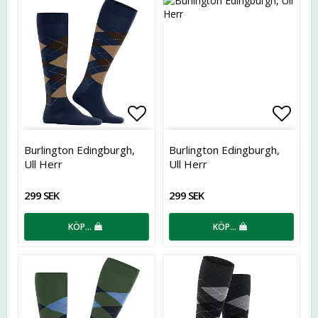
Lägg till i favoritlistan
Lägg t
Burlington Edingburgh,
Burlington Edingburgh,
Ull Herr
Ull Herr
299 SEK
299 SEK
KÖP…
KÖP…