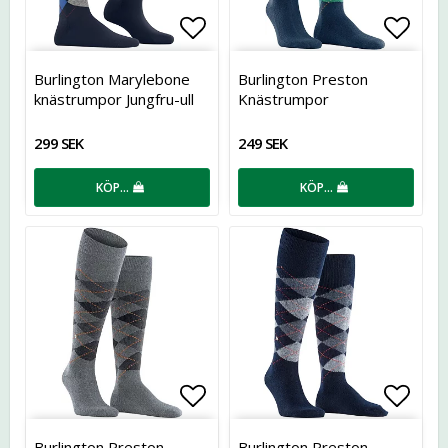
Lägg till i favoritlistan
Lägg t
Burlington Marylebone
Burlington Preston
knästrumpor Jungfru-ull
Knästrumpor
Dam
299 SEK
249 SEK
KÖP…
KÖP…
Lägg till i favoritlistan
Lägg t
Burlington Preston
Burlington Preston