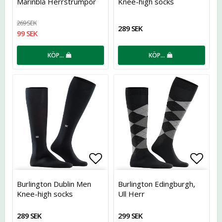
Marinblå Herrstrumpor
Knee-high socks
269 SEK
289 SEK
99 SEK
KÖP…
KÖP…
Lägg till i favoritlistan
Lägg t
Burlington Dublin Men
Burlington Edingburgh,
Knee-high socks
Ull Herr
289 SEK
299 SEK