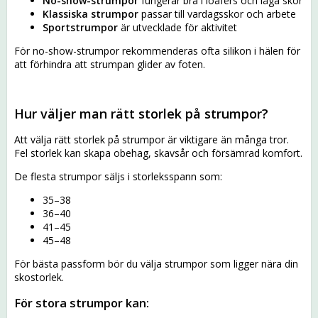
No-show-strumpor
fungerar bra i loafers och låga skor
Klassiska strumpor
passar till vardagsskor och arbete
Sportstrumpor
är utvecklade för aktivitet
För no-show-strumpor rekommenderas ofta silikon i hälen för
att förhindra att strumpan glider av foten.
Hur väljer man rätt storlek på strumpor?
Att välja rätt storlek på strumpor är viktigare än många tror.
Fel storlek kan skapa obehag, skavsår och försämrad komfort.
De flesta strumpor säljs i storleksspann som:
35–38
36–40
41–45
45–48
För bästa passform bör du välja strumpor som ligger nära din
skostorlek.
För stora strumpor kan: