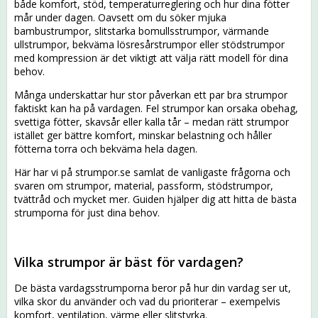
både komfort, stöd, temperaturreglering och hur dina fötter
mår under dagen. Oavsett om du söker mjuka
bambustrumpor, slitstarka bomullsstrumpor, värmande
ullstrumpor, bekväma lösresårstrumpor eller stödstrumpor
med kompression är det viktigt att välja rätt modell för dina
behov.
Många underskattar hur stor påverkan ett par bra strumpor
faktiskt kan ha på vardagen. Fel strumpor kan orsaka obehag,
svettiga fötter, skavsår eller kalla tår – medan rätt strumpor
istället ger bättre komfort, minskar belastning och håller
fötterna torra och bekväma hela dagen.
Här har vi på strumpor.se samlat de vanligaste frågorna och
svaren om strumpor, material, passform, stödstrumpor,
tvättråd och mycket mer. Guiden hjälper dig att hitta de bästa
strumporna för just dina behov.
Vilka strumpor är bäst för vardagen?
De bästa vardagsstrumporna beror på hur din vardag ser ut,
vilka skor du använder och vad du prioriterar – exempelvis
komfort, ventilation, värme eller slitstyrka.