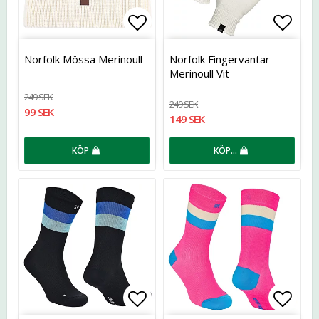
Lägg till i favoritlistan
Lägg t
Norfolk Mössa Merinoull
Norfolk Fingervantar
Merinoull Vit
249 SEK
249 SEK
99 SEK
149 SEK
KÖP
KÖP…