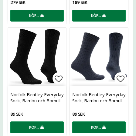
279 SEK
189 SEK
KÖP…
KÖP…
Lägg till i favoritlistan
Lägg t
Norfolk Bentley Everyday
Norfolk Bentley Everyday
Sock, Bambu och Bomull
Sock, Bambu och Bomull
89 SEK
89 SEK
KÖP…
KÖP…