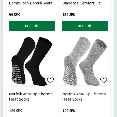
Bambu och Bomull Svart
Diabetes Comfort Fit
99 SEK
139 SEK
KÖP…
KÖP…
Lägg till i favoritlistan
Lägg t
Norfolk Anti-Slip Thermal
Norfolk Anti-Slip Thermal
Heat Socks
Heat Socks
129 SEK
129 SEK