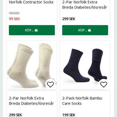
Norfolk Contractor Socks
2-Par Norfolk Extra
Breda Diabetes/lösresår
i Ull
159 SEK
99 SEK
299 SEK
KÖP…
KÖP…
Lägg till i favoritlistan
Lägg t
2-Par Norfolk Extra
2-Pack Norfolk Bambu
Breda Diabetes/lösresår
Care Socks
i Ull
299 SEK
199 SEK