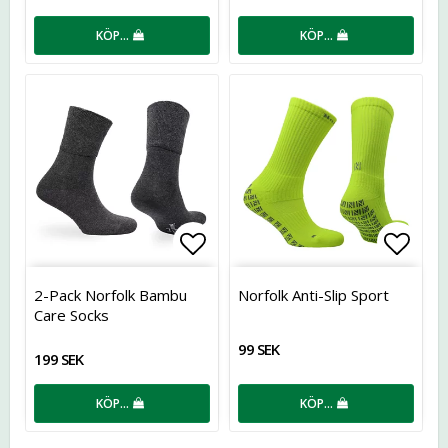
KÖP…
KÖP…
Lägg till i favoritlistan
Lägg t
2-Pack Norfolk Bambu
Norfolk Anti-Slip Sport
Care Socks
99 SEK
199 SEK
KÖP…
KÖP…