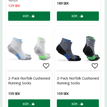
189 SEK
189 SEK
129 SEK
KÖP…
KÖP…
Lägg till i favoritlistan
Lägg t
2-Pack Norfolk Cushioned
2-Pack Norfolk Cushioned
Running Socks
Running Socks
159 SEK
159 SEK
KÖP…
KÖP…