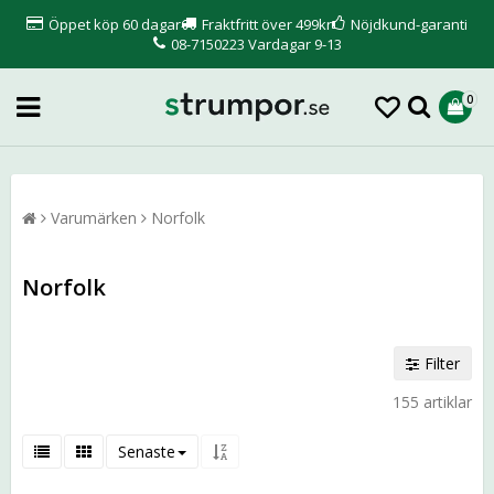
Öppet köp 60 dagar
Fraktfritt över 499kr
Nöjdkund-garanti
08-7150223 Vardagar 9-13
0
Varumärken
Norfolk
Norfolk
Filter
155 artiklar
Senaste