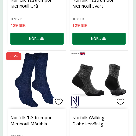
Merinoull Grå
Merinoull Svart
189 SEK
189 SEK
129 SEK
129 SEK
KÖP…
KÖP…
- 32%
Lägg till i favoritlistan
Lägg t
Norfolk Tåstrumpor
Norfolk Walking
Merinoull Mörkblå
Diabetesvänlig
Merinoull/Bambu