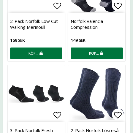
Lägg till i favoritlistan
Lägg t
2-Pack Norfolk Low Cut
Norfolk Valencia
Walking Merinoull
Compression
Professional
löparstrumpor
169 SEK
149 SEK
KÖP…
KÖP…
Lägg till i favoritlistan
Lägg t
3-Pack Norfolk Fresh
2-Pack Norfolk Lösresår