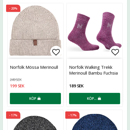
- 20%
Lägg till i favoritlistan
Lägg t
Norfolk Mössa Merinoull
Norfolk Walking Trekk
Merinoull Bambu Fuchsia
249 SEK
199 SEK
189 SEK
KÖP
KÖP…
- 17%
- 17%