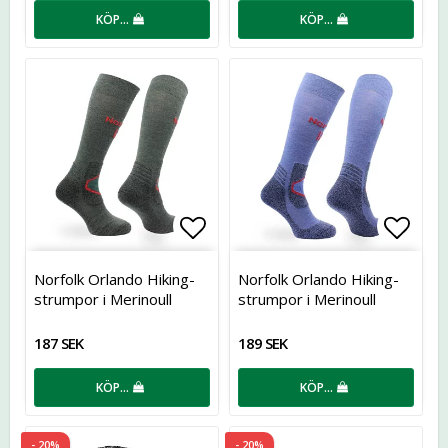
KÖP…
KÖP…
Lägg till i favoritlistan
Lägg t
Norfolk Orlando Hiking-
Norfolk Orlando Hiking-
strumpor i Merinoull
strumpor i Merinoull
187 SEK
189 SEK
KÖP…
KÖP…
- 20%
- 20%