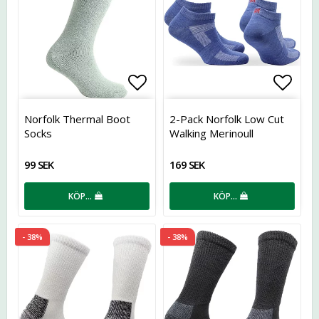
Lägg till i favoritlistan
Lägg t
Norfolk Thermal Boot
2-Pack Norfolk Low Cut
Socks
Walking Merinoull
99 SEK
169 SEK
KÖP…
KÖP…
- 38%
- 38%