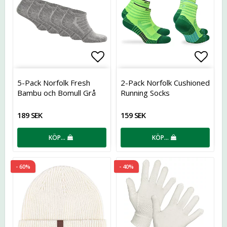
Lägg till i favoritlistan
Lägg t
5-Pack Norfolk Fresh
2-Pack Norfolk Cushioned
Bambu och Bomull Grå
Running Socks
189 SEK
159 SEK
KÖP…
KÖP…
- 60%
- 40%