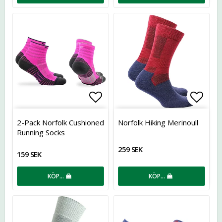
Lägg till i favoritlistan
Lägg t
2-Pack Norfolk Cushioned
Norfolk Hiking Merinoull
Running Socks
259 SEK
159 SEK
KÖP…
KÖP…