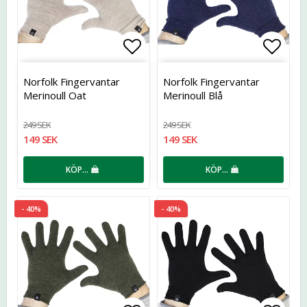
Lägg till i favoritlistan
Lägg t
Norfolk Fingervantar
Norfolk Fingervantar
Merinoull Oat
Merinoull Blå
249 SEK
249 SEK
149 SEK
149 SEK
KÖP…
KÖP…
- 40%
- 40%