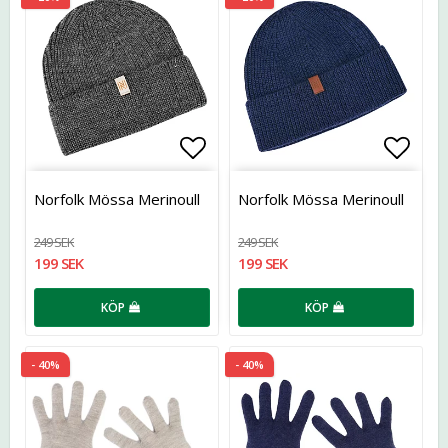
Lägg till i favoritlistan
Lägg t
Norfolk Mössa Merinoull
Norfolk Mössa Merinoull
249 SEK
249 SEK
199 SEK
199 SEK
KÖP
KÖP
- 40%
- 40%