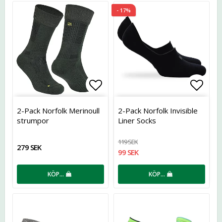
- 17%
Lägg till i favoritlistan
Lägg t
2-Pack Norfolk Merinoull
2-Pack Norfolk Invisible
strumpor
Liner Socks
119 SEK
279 SEK
99 SEK
KÖP…
KÖP…