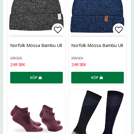
Lägg till i favoritlistan
Lägg t
Norfolk Mössa Bambu Ull
Norfolk Mössa Bambu Ull
299 SEK
299 SEK
249 SEK
249 SEK
KÖP
KÖP