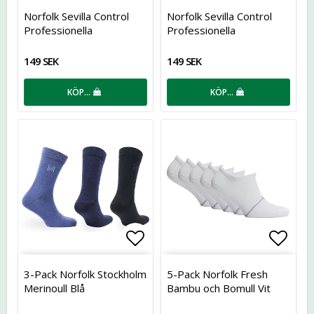
Lägg till i favoritlistan
Lägg t
Norfolk Sevilla Control
Norfolk Sevilla Control
Professionella
Professionella
Löparstrumpor
Löparstrumpor
149 SEK
149 SEK
KÖP…
KÖP…
Lägg till i favoritlistan
Lägg t
3-Pack Norfolk Stockholm
5-Pack Norfolk Fresh
Merinoull Blå
Bambu och Bomull Vit