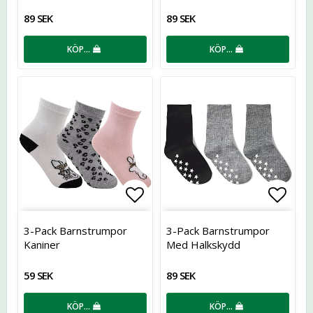
89 SEK
89 SEK
KÖP…
KÖP…
Lägg till i favoritlistan
Lägg t
3-Pack Barnstrumpor
3-Pack Barnstrumpor
Kaniner
Med Halkskydd
59 SEK
89 SEK
KÖP…
KÖP…