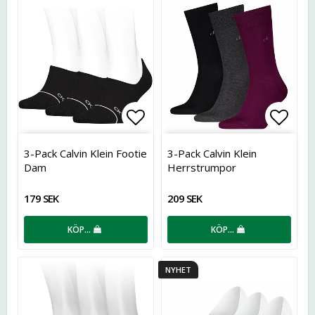
Lägg till i favoritlistan
Lägg t
3-Pack Calvin Klein Footie
3-Pack Calvin Klein
Dam
Herrstrumpor
179 SEK
209 SEK
KÖP…
KÖP…
NYHET