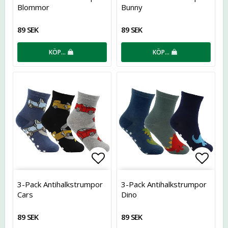
Blommor
Bunny
89 SEK
89 SEK
KÖP…
KÖP…
Lägg till i favoritlistan
Lägg t
3-Pack Antihalkstrumpor
3-Pack Antihalkstrumpor
Cars
Dino
89 SEK
89 SEK