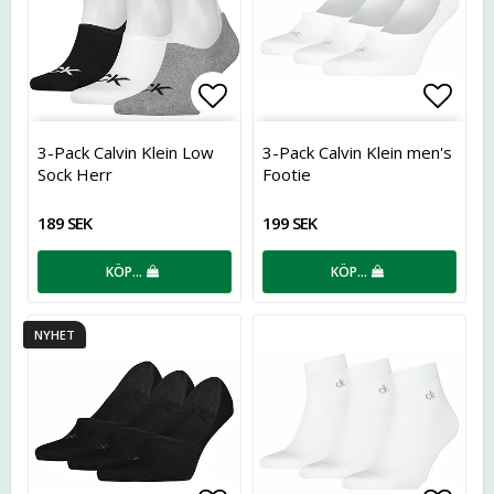
Lägg till i favoritlistan
Lägg t
3-Pack Calvin Klein Low
3-Pack Calvin Klein men's
Sock Herr
Footie
189 SEK
199 SEK
KÖP…
KÖP…
NYHET