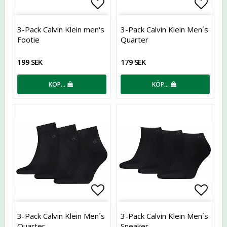
Lägg till i favoritlistan
Lägg t
3-Pack Calvin Klein men's
3-Pack Calvin Klein Men´s
Footie
Quarter
199 SEK
179 SEK
KÖP…
KÖP…
Lägg till i favoritlistan
Lägg t
3-Pack Calvin Klein Men´s
3-Pack Calvin Klein Men´s
Quarter
Sneaker