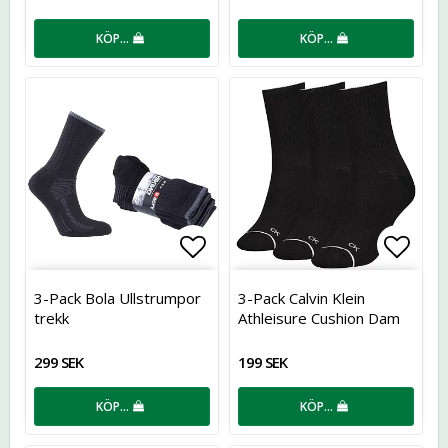
KÖP…
KÖP…
Lägg till i favoritlistan
Lägg t
3-Pack Bola Ullstrumpor
3-Pack Calvin Klein
trekk
Athleisure Cushion Dam
299 SEK
199 SEK
KÖP…
KÖP…