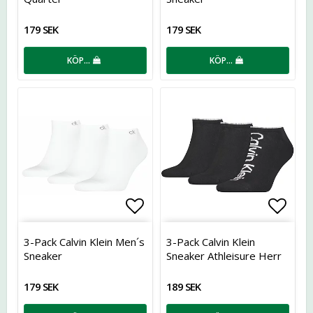
179 SEK
179 SEK
KÖP…
KÖP…
Lägg till i favoritlistan
Lägg t
3-Pack Calvin Klein Men´s
3-Pack Calvin Klein
Sneaker
Sneaker Athleisure Herr
179 SEK
189 SEK