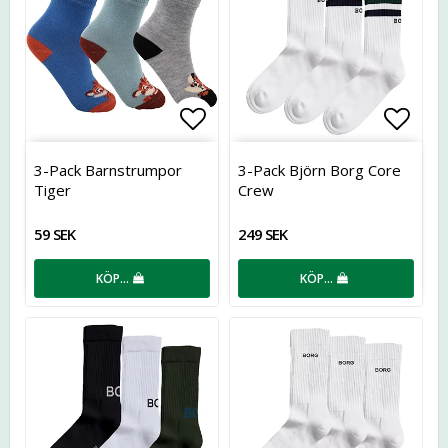
Lägg till i favoritlistan
Lägg t
3-Pack Barnstrumpor
3-Pack Björn Borg Core
Tiger
Crew
59 SEK
249 SEK
KÖP…
KÖP…