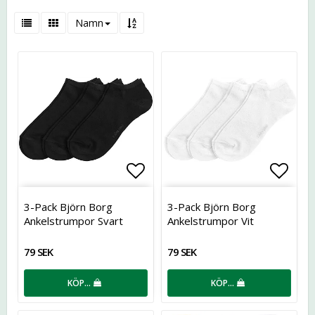
Namn
Lägg till i favoritlistan
Lägg t
3-Pack Björn Borg
3-Pack Björn Borg
Ankelstrumpor Svart
Ankelstrumpor Vit
79 SEK
79 SEK
KÖP…
KÖP…