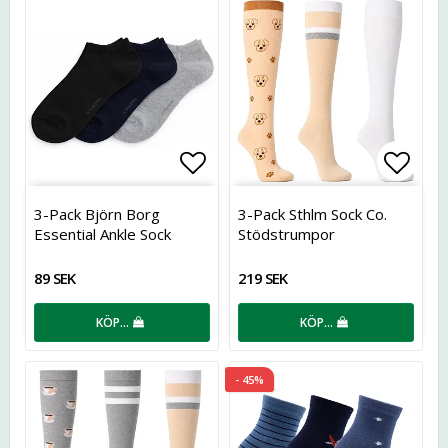
Lägg till i favoritlistan
Lägg t
3-Pack Björn Borg
3-Pack Sthlm Sock Co.
Essential Ankle Sock
Stödstrumpor
89 SEK
219 SEK
KÖP…
KÖP…
- 45%