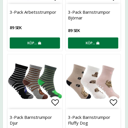
Lägg till i favoritlistan
Lägg t
3-Pack Arbetsstrumpor
3-Pack Barnstrumpor
Björnar
89 SEK
89 SEK
KÖP…
KÖP…
Lägg till i favoritlistan
Lägg t
3-Pack Barnstrumpor
3-Pack Barnstrumpor
Djur
Fluffy Dog