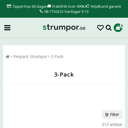
Öppet köp 60 dagar
Fraktfritt över 499kr
Nöjdkund-garanti
08-7150223 Vardagar 9-13
0
Flerpack Strumpor
3-Pack
3-Pack
Filter
313 artiklar