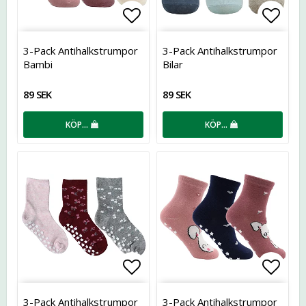
Lägg till i favoritlistan
Lägg t
3-Pack Antihalkstrumpor
3-Pack Antihalkstrumpor
Bambi
Bilar
89 SEK
89 SEK
KÖP…
KÖP…
Lägg till i favoritlistan
Lägg t
3-Pack Antihalkstrumpor
3-Pack Antihalkstrumpor