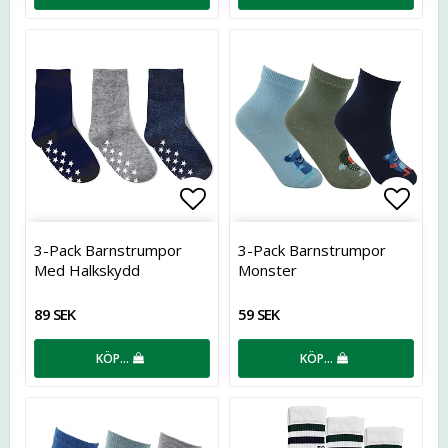
Lägg till i favoritlistan
Lägg t
3-Pack Barnstrumpor
3-Pack Barnstrumpor
Med Halkskydd
Monster
89 SEK
59 SEK
KÖP…
KÖP…