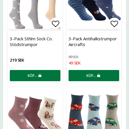
Lägg till i favoritlistan
Lägg t
3-Pack Sthlm Sock Co.
3-Pack Antihalkstrumpor
Stödstrumpor
Aircrafts
89 SEK
219 SEK
49 SEK
KÖP…
KÖP…