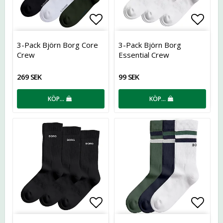
Lägg till i favoritlistan
Lägg t
3-Pack Björn Borg Core
3-Pack Björn Borg
Crew
Essential Crew
269 SEK
99 SEK
KÖP…
KÖP…
Lägg till i favoritlistan
Lägg t