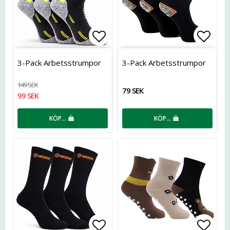
Lägg till i favoritlistan
Lägg t
3-Pack Arbetsstrumpor
3-Pack Arbetsstrumpor
149 SEK
79 SEK
99 SEK
KÖP…
KÖP…