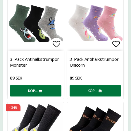
Lägg till i favoritlistan
Lägg t
3-Pack Antihalkstrumpor
3-Pack Antihalkstrumpor
Monster
Unicorn
89 SEK
89 SEK
KÖP…
KÖP…
- 34%