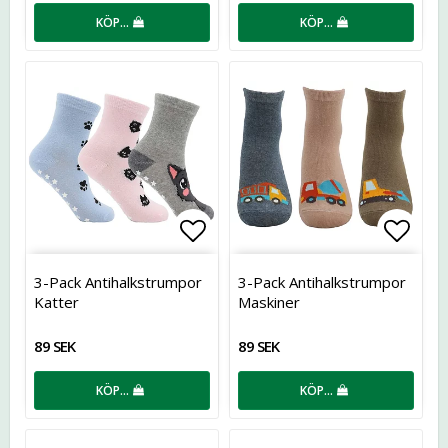
KÖP…
KÖP…
Lägg till i favoritlistan
Lägg t
3-Pack Antihalkstrumpor
3-Pack Antihalkstrumpor
Katter
Maskiner
89 SEK
89 SEK
KÖP…
KÖP…