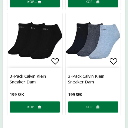
KÖP…
KÖP…
Lägg till i favoritlistan
Lägg t
3-Pack Calvin Klein
3-Pack Calvin Klein
Sneaker Dam
Sneaker Dam
199 SEK
199 SEK
KÖP…
KÖP…