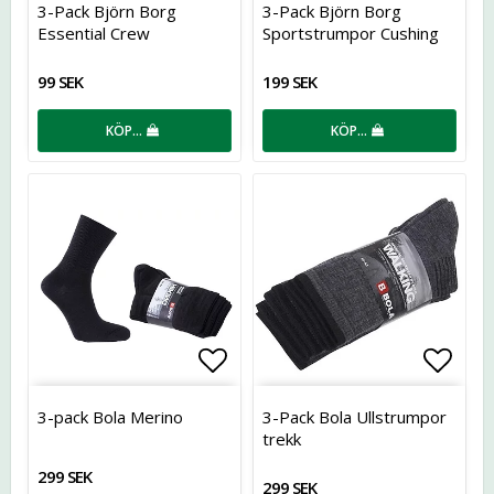
3-Pack Björn Borg
3-Pack Björn Borg
Essential Crew
Sportstrumpor Cushing
Sole
99 SEK
199 SEK
KÖP…
KÖP…
Lägg till i favoritlistan
Lägg t
3-pack Bola Merino
3-Pack Bola Ullstrumpor
trekk
299 SEK
299 SEK