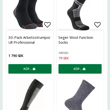
Lägg till i favoritlistan
Lägg t
30-Pack Arbetsstrumpor
Seger Wool Function
Ull Professional
Socks
149 SEK
1 790 SEK
79 SEK
KÖP…
KÖP…