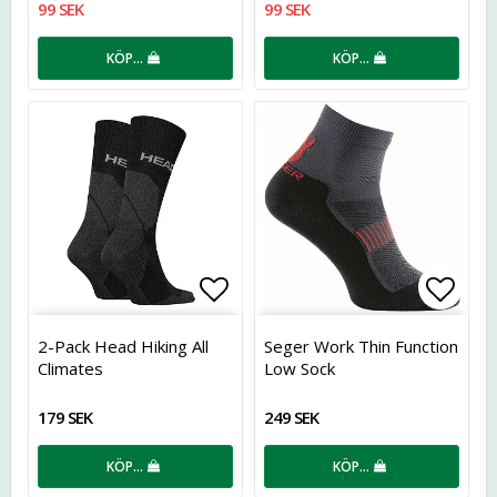
99 SEK
99 SEK
KÖP…
KÖP…
Lägg till i favoritlistan
Lägg t
2-Pack Head Hiking All
Seger Work Thin Function
Climates
Low Sock
179 SEK
249 SEK
KÖP…
KÖP…