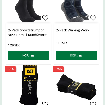
Lägg till i favoritlistan
Lägg t
2-Pack Sportstrumpor
2-Pack Walking Work
90% Bomull Kundfavorit
119 SEK
129 SEK
KÖP…
KÖP…
- 31%
- 45%