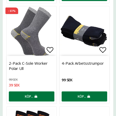
- 61%
Lägg till i favoritlistan
Lägg t
2-Pack C-Sole Worker
4-Pack Arbetsstrumpor
Polar Ull
99 SEK
99 SEK
39 SEK
KÖP…
KÖP…