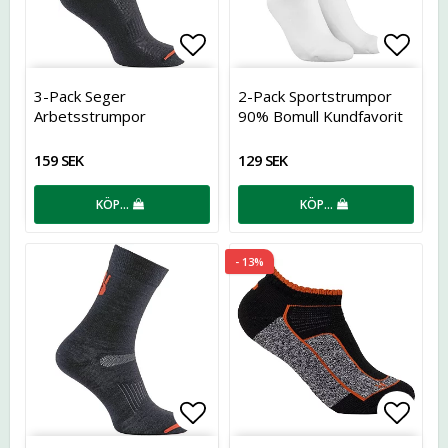
Lägg till i favoritlistan
Lägg t
3-Pack Seger
2-Pack Sportstrumpor
Arbetsstrumpor
90% Bomull Kundfavorit
159 SEK
129 SEK
KÖP…
KÖP…
- 13%