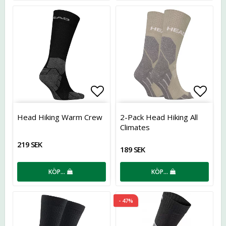
Lägg till i favoritlistan
Lägg t
Head Hiking Warm Crew
2-Pack Head Hiking All
Climates
219 SEK
189 SEK
KÖP…
KÖP…
- 47%