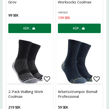
Grov
Worksocks Coolmax
199 SEK
99 SEK
139 SEK
KÖP…
KÖP…
Lägg till i favoritlistan
Lägg t
2-Pack Walking Work
Arbetsstrumpor Bomull
Coolmax
Professional
219 SEK
59 SEK