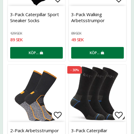
Lägg till i favoritlistan
Lägg t
3-Pack Caterpillar Sport
3-Pack Walking
Sneaker Socks
Arbetsstrumpor
129 SEK
89 SEK
89 SEK
49 SEK
KÖP…
KÖP…
- 30%
Lägg till i favoritlistan
Lägg t
2-Pack Arbetsstrumpor
3-Pack Caterpillar