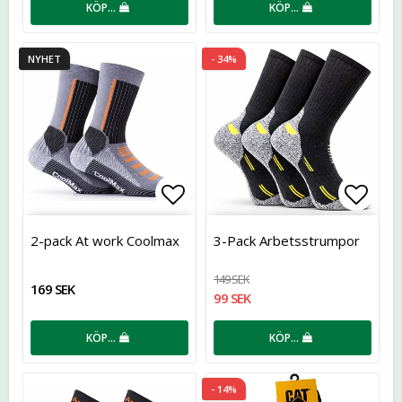
KÖP…
KÖP…
NYHET
- 34%
Lägg till i favoritlistan
Lägg t
2-pack At work Coolmax
3-Pack Arbetsstrumpor
149 SEK
169 SEK
99 SEK
KÖP…
KÖP…
- 14%