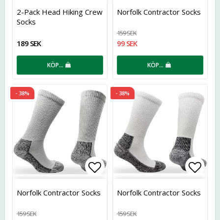
Lägg till i favoritlistan
Lägg t
2-Pack Head Hiking Crew
Norfolk Contractor Socks
Socks
159 SEK
189 SEK
99 SEK
KÖP…
KÖP…
- 38%
- 38%
Lägg till i favoritlistan
Lägg t
Norfolk Contractor Socks
Norfolk Contractor Socks
159 SEK
159 SEK