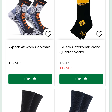
Lägg till i favoritlistan
Lägg t
2-pack At work Coolmax
3-Pack Caterpillar Work
Quarter Socks
169 SEK
139 SEK
119 SEK
KÖP…
KÖP…