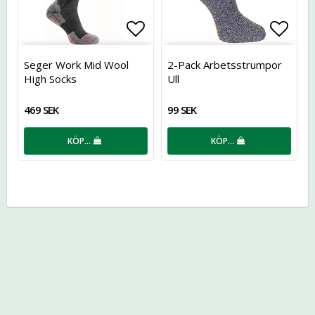
Lägg till i favoritlistan
Lägg t
Seger Work Mid Wool
2-Pack Arbetsstrumpor
High Socks
Ull
469 SEK
99 SEK
KÖP…
KÖP…