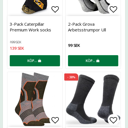
Lägg till i favoritlistan
Lägg t
3-Pack Caterpillar
2-Pack Grova
Premium Work socks
Arbetsstrumpor Ull
199 SEK
99 SEK
139 SEK
KÖP…
KÖP…
- 38%