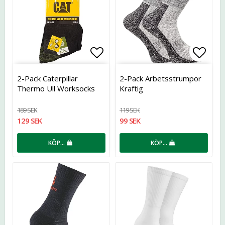
Lägg till i favoritlistan
Lägg t
2-Pack Caterpillar
2-Pack Arbetsstrumpor
Thermo Ull Worksocks
Kraftig
189 SEK
119 SEK
129 SEK
99 SEK
KÖP…
KÖP…