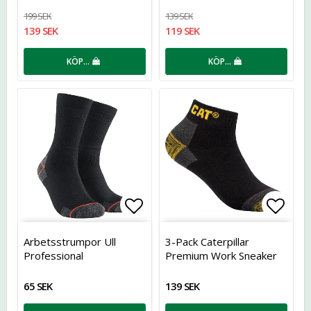
199 SEK
139 SEK
139 SEK
119 SEK
KÖP…
KÖP…
Lägg till i favoritlistan
Lägg t
Arbetsstrumpor Ull
3-Pack Caterpillar
Professional
Premium Work Sneaker
Socks
65 SEK
139 SEK