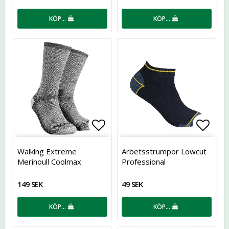
KÖP…
KÖP…
Lägg till i favoritlistan
Lägg t
Walking Extreme
Arbetsstrumpor Lowcut
Merinoull Coolmax
Professional
149 SEK
49 SEK
KÖP…
KÖP…