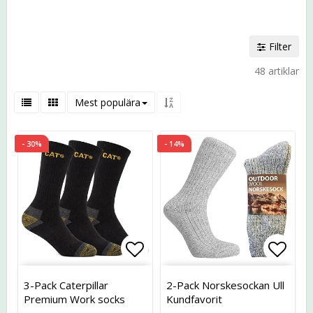
Filter
48 artiklar
Mest populära
- 30%
- 14%
Lägg till i favoritlistan
Lägg t
3-Pack Caterpillar
2-Pack Norskesockan Ull
Premium Work socks
Kundfavorit