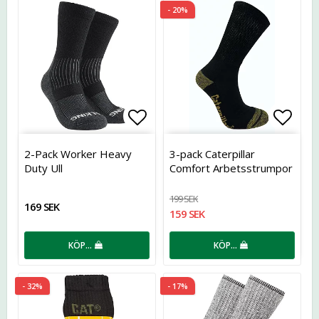
- 20%
Lägg till i favoritlistan
Lägg t
2-Pack Worker Heavy
3-pack Caterpillar
Duty Ull
Comfort Arbetsstrumpor
199 SEK
169 SEK
159 SEK
KÖP…
KÖP…
- 32%
- 17%