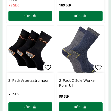
79 SEK
189 SEK
KÖP…
KÖP…
Lägg till i favoritlistan
Lägg t
3-Pack Arbetsstrumpor
2-Pack C-Sole Worker
Polar Ull
79 SEK
99 SEK
KÖP…
KÖP…