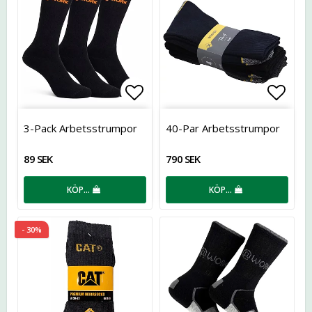
Lägg till i favoritlistan
Lägg t
3-Pack Arbetsstrumpor
40-Par Arbetsstrumpor
89 SEK
790 SEK
KÖP…
KÖP…
- 30%