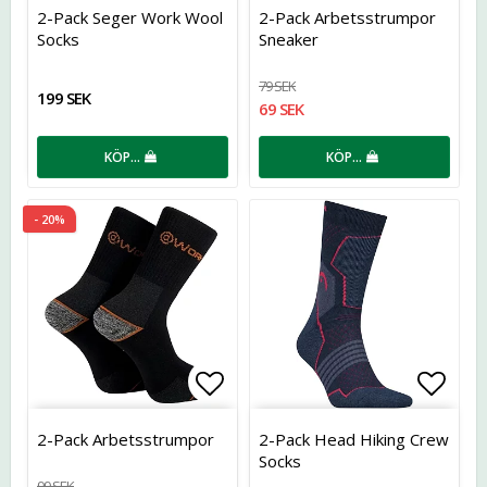
Lägg till i favoritlistan
Lägg t
2-Pack Seger Work Wool
2-Pack Arbetsstrumpor
Socks
Sneaker
79 SEK
199 SEK
69 SEK
KÖP…
KÖP…
- 20%
Lägg till i favoritlistan
Lägg t
2-Pack Arbetsstrumpor
2-Pack Head Hiking Crew
Socks
99 SEK