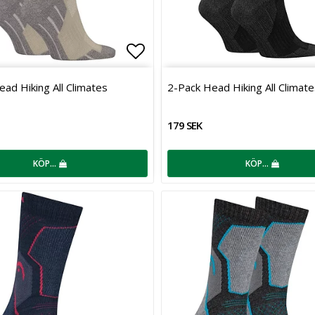
favoritlistan
Lägg till i favoritlistan
ad Hiking All Climates
2-Pack Head Hiking All Climate
179 SEK
KÖP…
KÖP…