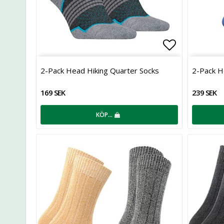
Lägg till i 
2-Pack Head Hiking Quarter Socks
2-Pack He
169 SEK
239 SEK
KÖP…