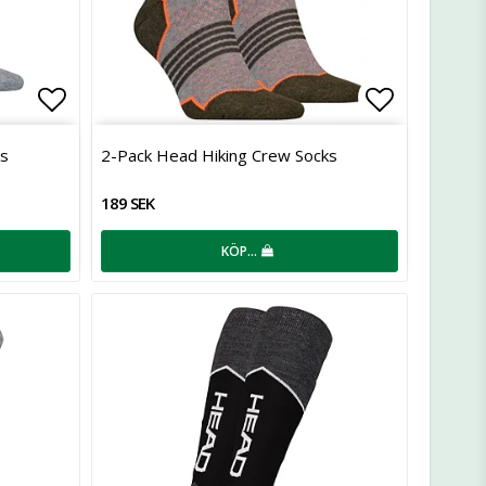
Lägg till i favoritlistan
Lägg till 
ks
2-Pack Head Hiking Crew Socks
189 SEK
KÖP…