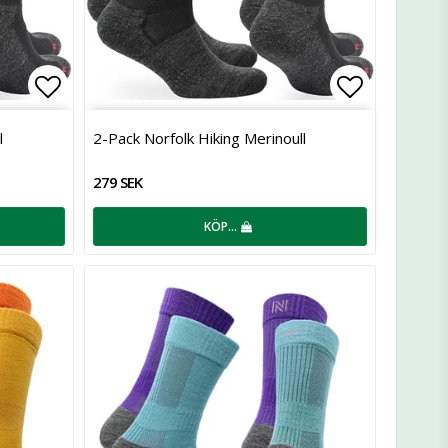
Lägg till i favoritlistan
Lägg till 
l
2-Pack Norfolk Hiking Merinoull
279 SEK
KÖP…