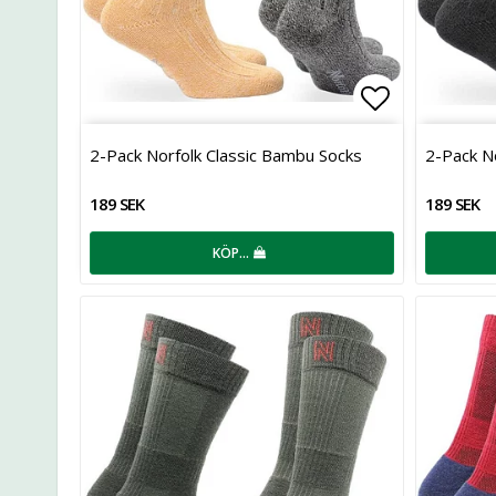
Lägg till i 
2-Pack Norfolk Classic Bambu Socks
2-Pack N
189 SEK
189 SEK
KÖP…