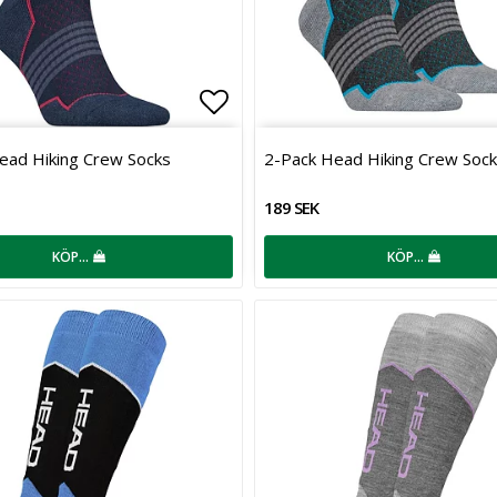
favoritlistan
Lägg till i favoritlistan
ead Hiking Crew Socks
2-Pack Head Hiking Crew Soc
189 SEK
KÖP…
KÖP…