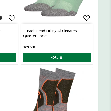
Lägg till i favoritlistan
Lägg till 
s
2-Pack Head Hiking All Climates
Quarter Socks
189 SEK
KÖP…