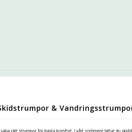
Skidstrumpor & Vandringsstrumpo
t att välja rätt strumpor för bästa komfort. I vårt sortiment hittar du 