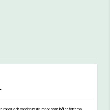
r
skidstrumpor och vandringsstrumpor som håller fötterna