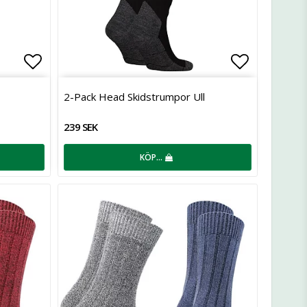
Lägg till i favoritlistan
Lägg till 
2-Pack Head Skidstrumpor Ull
239 SEK
KÖP…