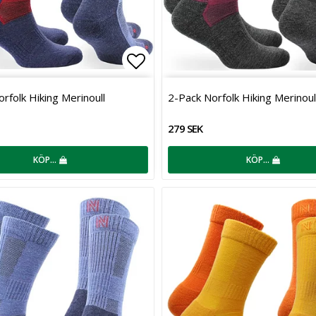
favoritlistan
Lägg till i favoritlistan
rfolk Hiking Merinoull
2-Pack Norfolk Hiking Merinoul
279 SEK
KÖP…
KÖP…