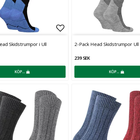
favoritlistan
Lägg till i favoritlistan
ad Skidstrumpor i Ull
2-Pack Head Skidstrumpor Ull
239 SEK
KÖP…
KÖP…