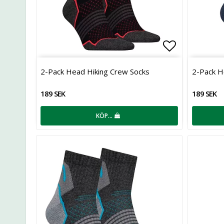
Lägg till i 
2-Pack Head Hiking Crew Socks
2-Pack H
189 SEK
189 SEK
KÖP…