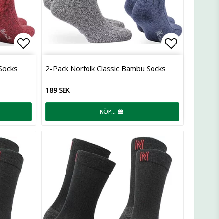
Lägg till i favoritlistan
Lägg till 
Socks
2-Pack Norfolk Classic Bambu Socks
189 SEK
KÖP…