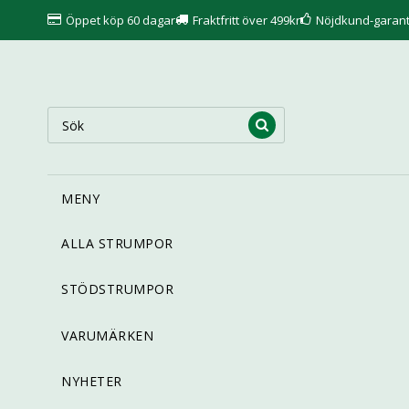
Öppet köp 60 dagar
Fraktfritt över 499kr
Nöjdkund-garant
MENY
ALLA STRUMPOR
STÖDSTRUMPOR
VARUMÄRKEN
NYHETER