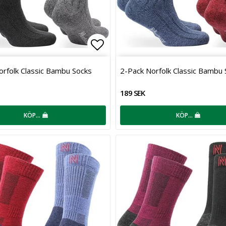
favoritlistan
Lägg till i favoritlistan
orfolk Classic Bambu Socks
2-Pack Norfolk Classic Bambu 
189 SEK
KÖP…
KÖP…