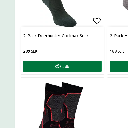
Lägg till i 
2-Pack Deerhunter Coolmax Sock
2-Pack He
289 SEK
189 SEK
KÖP…