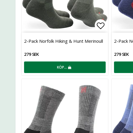
Lägg till i 
2-Pack Norfolk Hiking & Hunt Merinoull
2-Pack No
279 SEK
279 SEK
KÖP…