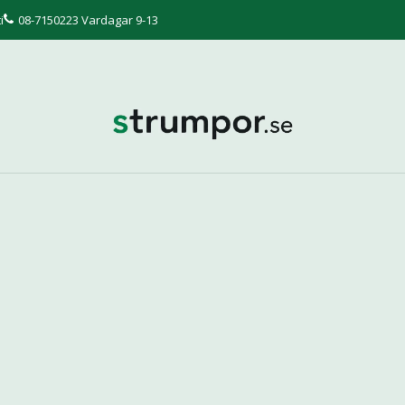
i
08-7150223 Vardagar 9-13