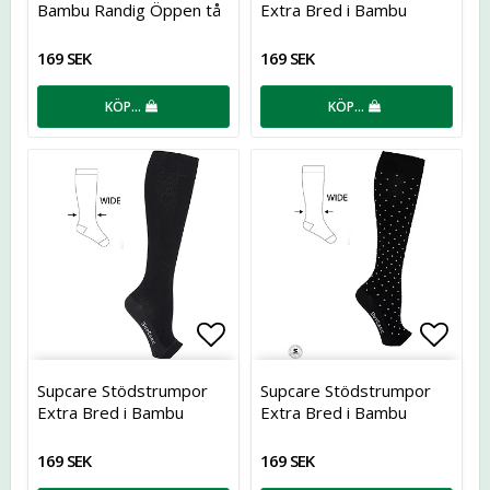
Bambu Randig Öppen tå
Extra Bred i Bambu
169 SEK
169 SEK
KÖP…
KÖP…
Lägg till i favoritlistan
Lägg t
Supcare Stödstrumpor
Supcare Stödstrumpor
Extra Bred i Bambu
Extra Bred i Bambu
Öppen Tå
Öppen Tå
169 SEK
169 SEK