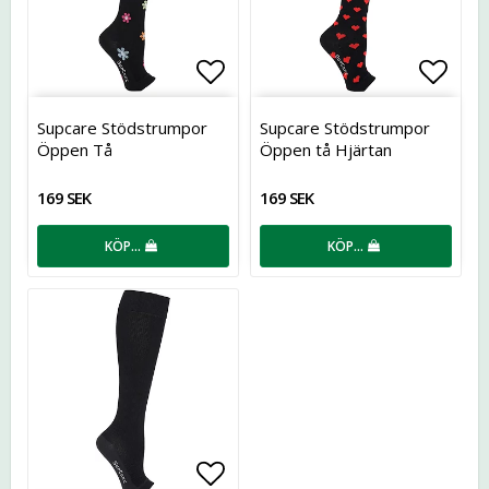
Lägg till i favoritlistan
Lägg t
Supcare Stödstrumpor
Supcare Stödstrumpor
Öppen Tå
Öppen tå Hjärtan
169 SEK
169 SEK
KÖP…
KÖP…