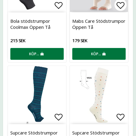
Lägg till i favoritlistan
Lägg t
Bola stödstrumpor
Mabs Care Stödstrumpor
Coolmax Öppen Tå
Öppen Tå
215 SEK
179 SEK
KÖP…
KÖP…
Lägg till i favoritlistan
Lägg t
Supcare Stödstrumpor
Supcare Stödstrumpor