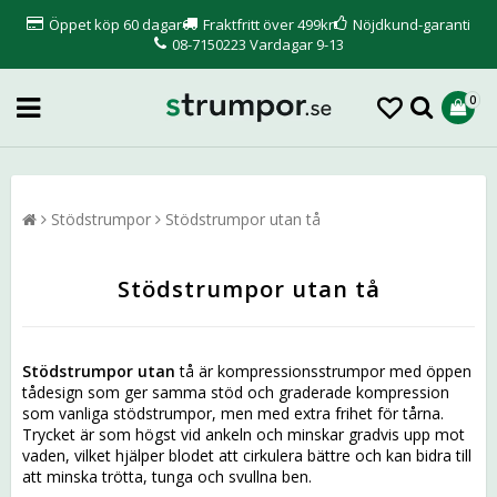
Öppet köp 60 dagar
Fraktfritt över 499kr
Nöjdkund-garanti
08-7150223 Vardagar 9-13
0
Stödstrumpor
Stödstrumpor utan tå
Stödstrumpor utan tå
Stödstrumpor utan
tå är kompressionsstrumpor med öppen
tådesign som ger samma stöd och graderade kompression
som vanliga stödstrumpor, men med extra frihet för tårna.
Trycket är som högst vid ankeln och minskar gradvis upp mot
vaden, vilket hjälper blodet att cirkulera bättre och kan bidra till
att minska trötta, tunga och svullna ben.