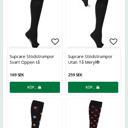
Lägg till i favoritlistan
Lägg t
Supcare Stödstrumpor
Supcare Stödstrumpor
Svart Öppen tå
Utan Tå Meryl®
169 SEK
259 SEK
KÖP…
KÖP…