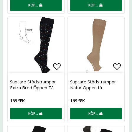
KÖP…
KÖP…
Lägg till i favoritlistan
Lägg t
Supcare Stödstrumpor
Supcare Stödstrumpor
Extra Bred Öppen Tå
Natur Öppen tå
169 SEK
169 SEK
KÖP…
KÖP…