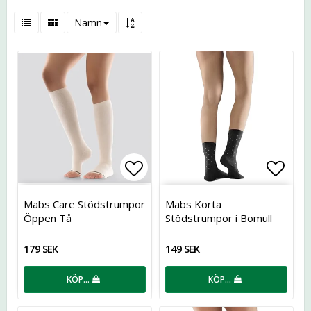
Namn
Lägg till i favoritlistan
Lägg t
Mabs Care Stödstrumpor
Mabs Korta
Öppen Tå
Stödstrumpor i Bomull
179 SEK
149 SEK
KÖP…
KÖP…