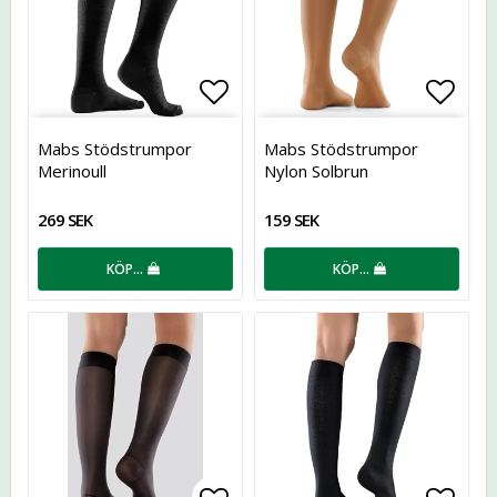
Lägg till i favoritlistan
Lägg t
Mabs Stödstrumpor
Mabs Stödstrumpor
Merinoull
Nylon Solbrun
269 SEK
159 SEK
KÖP…
KÖP…