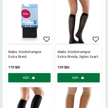
Lägg till i favoritlistan
Lägg t
Mabs Stödstrumpor
Mabs Stödstrumpor
Extra Bred
Extra Breda, Nylon Svart
179 SEK
159 SEK
KÖP…
KÖP…