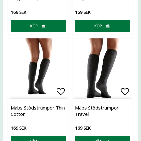
169 SEK
169 SEK
KÖP…
KÖP…
Lägg till i favoritlistan
Lägg t
Mabs Stödstrumpor Thin
Mabs Stödstrumpor
Cotton
Travel
169 SEK
169 SEK