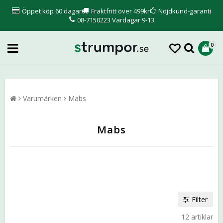
Öppet köp 60 dagar
Fraktfritt över 499kr
Nöjdkund-garanti
08-7150223 Vardagar 9-13
0
Varumärken
Mabs
Mabs
Filter
12 artiklar