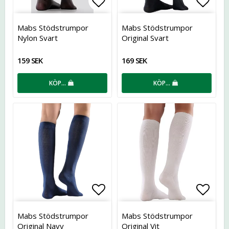
Lägg till i favoritlistan
Lägg t
Mabs Stödstrumpor
Mabs Stödstrumpor
Nylon Svart
Original Svart
159 SEK
169 SEK
KÖP…
KÖP…
Lägg till i favoritlistan
Lägg t
Mabs Stödstrumpor
Mabs Stödstrumpor
Original Navy
Original Vit