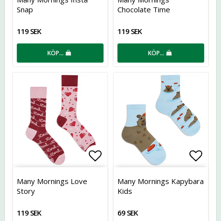
Snap
Chocolate Time
119 SEK
119 SEK
KÖP…
KÖP…
Lägg till i favoritlistan
Lägg t
Many Mornings Love
Many Mornings Kapybara
Story
Kids
119 SEK
69 SEK