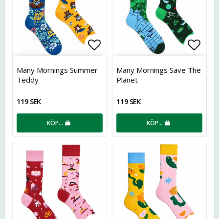
Lägg till i favoritlistan
Lägg t
Many Mornings Summer
Many Mornings Save The
Teddy
Planet
119 SEK
119 SEK
KÖP…
KÖP…