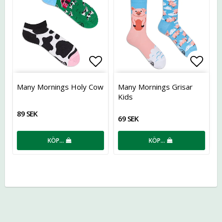
Lägg till i favoritlistan
Lägg t
Many Mornings Holy Cow
Many Mornings Grisar
Kids
89 SEK
69 SEK
KÖP…
KÖP…