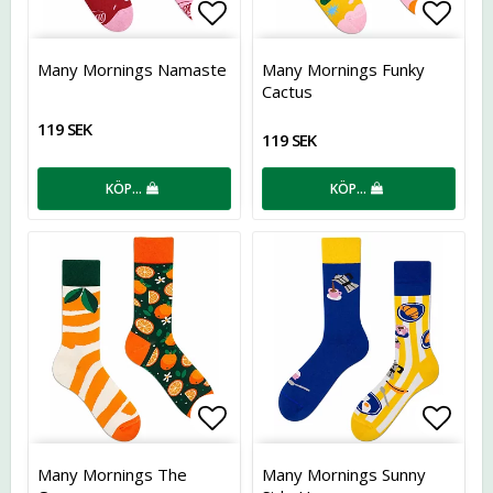
Lägg till i favoritlistan
Lägg t
Many Mornings Namaste
Many Mornings Funky
Cactus
119 SEK
119 SEK
KÖP…
KÖP…
Lägg till i favoritlistan
Lägg t
Many Mornings The
Many Mornings Sunny