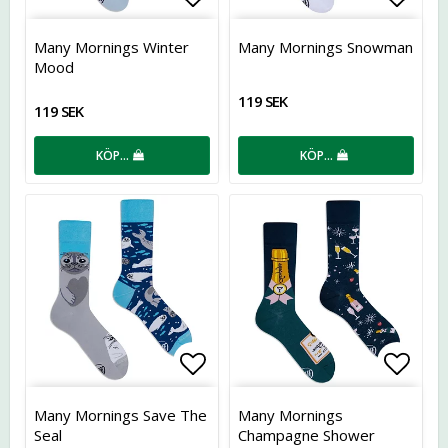
Lägg till i favoritlistan
Lägg t
Many Mornings Winter
Many Mornings Snowman
Mood
119 SEK
119 SEK
KÖP…
KÖP…
Lägg till i favoritlistan
Lägg t
Many Mornings Save The
Many Mornings
Seal
Champagne Shower