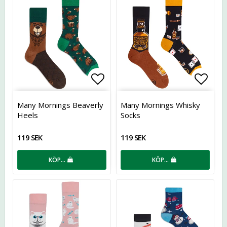
Lägg till i favoritlistan
Lägg t
Many Mornings Beaverly
Many Mornings Whisky
Heels
Socks
119 SEK
119 SEK
KÖP…
KÖP…