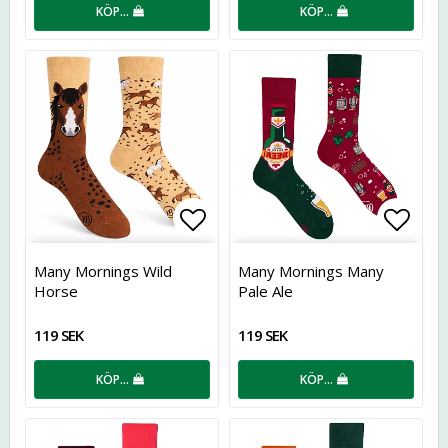
KÖP…
KÖP…
Lägg till i favoritlistan
Lägg t
Many Mornings Wild
Many Mornings Many
Horse
Pale Ale
119 SEK
119 SEK
KÖP…
KÖP…