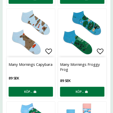
Lägg till i favoritlistan
Lägg t
Many Mornings Capybara
Many Mornings Froggy
Frog
89 SEK
89 SEK
KÖP…
KÖP…