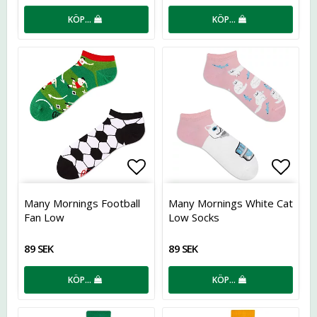
KÖP…
KÖP…
Lägg till i favoritlistan
Lägg t
Many Mornings Football
Many Mornings White Cat
Fan Low
Low Socks
89 SEK
89 SEK
KÖP…
KÖP…