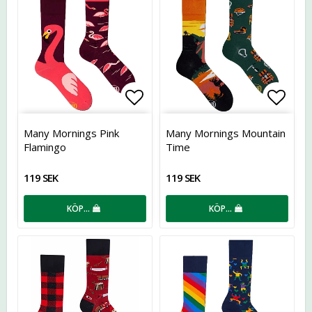
Lägg till i favoritlistan
Lägg t
Many Mornings Pink
Many Mornings Mountain
Flamingo
Time
119 SEK
119 SEK
KÖP…
KÖP…