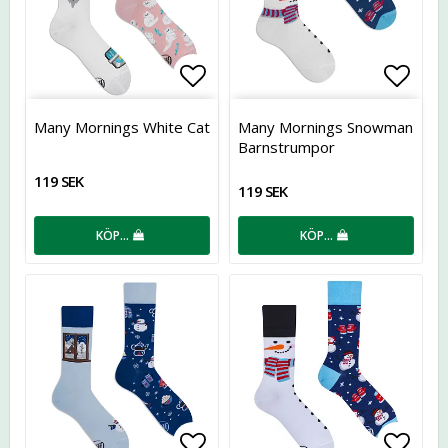
Lägg till i favoritlistan
Lägg t
Many Mornings White Cat
Many Mornings Snowman
Barnstrumpor
119 SEK
119 SEK
KÖP…
KÖP…