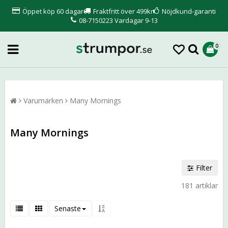
Öppet köp 60 dagar
Fraktfritt över 499kr
Nöjdkund-garanti
08-7150223 Vardagar 9-13
0
Varumärken
Many Mornings
Many Mornings
Filter
181 artiklar
Senaste