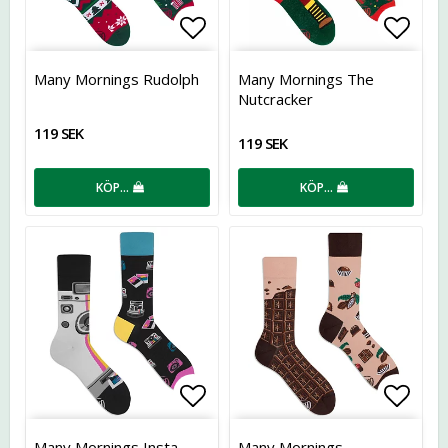
Lägg till i favoritlistan
Lägg t
Many Mornings Rudolph
Many Mornings The
Nutcracker
119 SEK
119 SEK
KÖP…
KÖP…
Lägg till i favoritlistan
Lägg t
Many Mornings Insta
Many Mornings