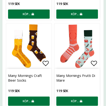
119 SEK
119 SEK
KÖP…
KÖP…
Lägg till i favoritlistan
Lägg t
Many Mornings Craft
Many Mornings Frutti Di
Beer Socks
Mare
119 SEK
119 SEK
KÖP…
KÖP…