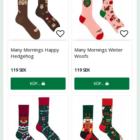
Lägg till i favoritlistan
Lägg t
Many Mornings Happy
Many Mornings Winter
Hedgehog
Woofs
119 SEK
119 SEK
KÖP…
KÖP…