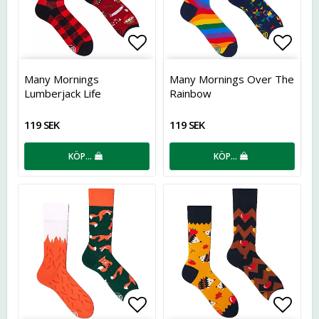
Lägg till i favoritlistan
Lägg t
Many Mornings
Many Mornings Over The
Lumberjack Life
Rainbow
119 SEK
119 SEK
KÖP…
KÖP…