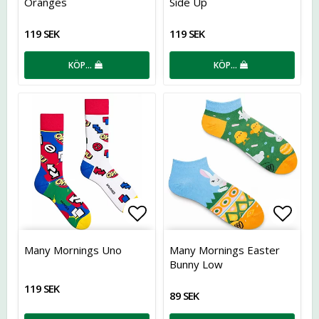
Oranges
Side Up
119 SEK
119 SEK
KÖP…
KÖP…
Lägg till i favoritlistan
Lägg t
Many Mornings Uno
Many Mornings Easter
Bunny Low
119 SEK
89 SEK