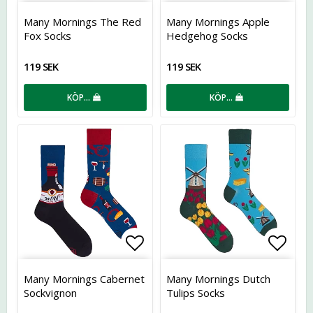
Lägg till i favoritlistan
Lägg t
Many Mornings The Red
Many Mornings Apple
Fox Socks
Hedgehog Socks
119 SEK
119 SEK
KÖP…
KÖP…
Lägg till i favoritlistan
Lägg t
Many Mornings Cabernet
Many Mornings Dutch
Sockvignon
Tulips Socks