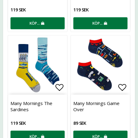
119 SEK
119 SEK
KÖP…
KÖP…
Lägg till i favoritlistan
Lägg t
Many Mornings The
Many Mornings Game
Sardines
Over
119 SEK
89 SEK
KÖP…
KÖP…