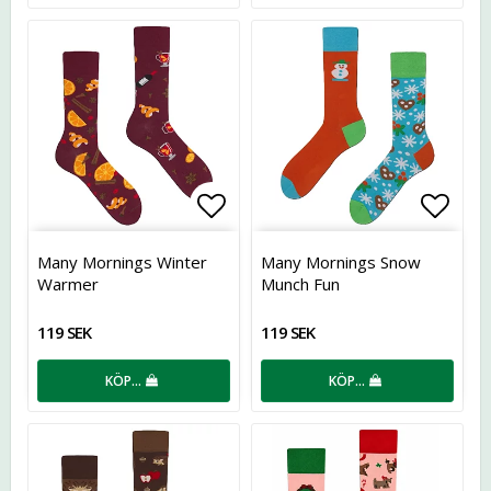
Lägg till i favoritlistan
Lägg t
Many Mornings Winter
Many Mornings Snow
Warmer
Munch Fun
119 SEK
119 SEK
KÖP…
KÖP…