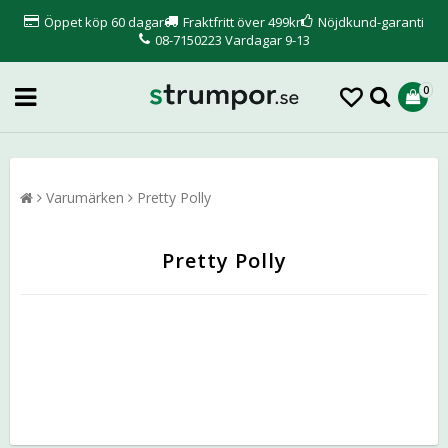
Öppet köp 60 dagar
Fraktfritt över 499kr
Nöjdkund-garanti
08-7150223 Vardagar 9-13
0
Varumärken
Pretty Polly
Pretty Polly