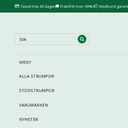
Öppet köp 60 dagar
Fraktfritt över 499kr
Nöjdkund-garant
MENY
ALLA STRUMPOR
STÖDSTRUMPOR
VARUMÄRKEN
NYHETER