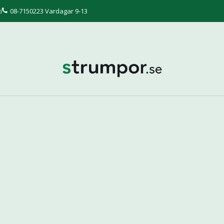
i
08-7150223 Vardagar 9-13