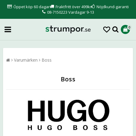
Öppet köp 60 dagar
Fraktfritt över 499kr
Nöjdkund-garanti
08-7150223 Vardagar 9-13
0
Varumärken
Boss
Boss