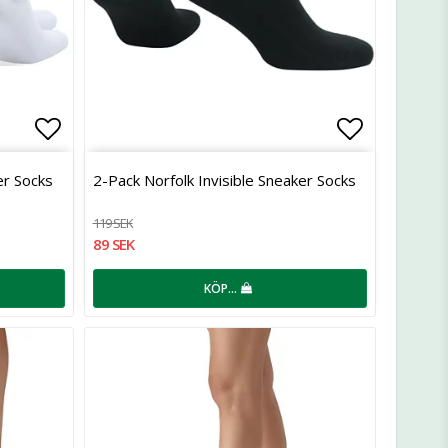
Lägg till i favoritlistan
Lägg till 
er Socks
2-Pack Norfolk Invisible Sneaker Socks
119 SEK
89 SEK
KÖP…