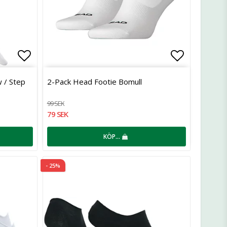
Lägg till i favoritlistan
Lägg till 
 / Step
2-Pack Head Footie Bomull
99 SEK
79 SEK
KÖP…
- 25%