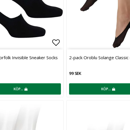
favoritlistan
Lägg till i favoritlistan
rfolk Invisible Sneaker Socks
2-pack Oroblu Solange Classic
99 SEK
KÖP…
KÖP…