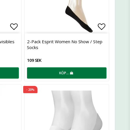
Lägg till i favoritlistan
Lägg till 
visibles
2-Pack Esprit Women No Show / Step
Socks
109 SEK
KÖP…
- 20%