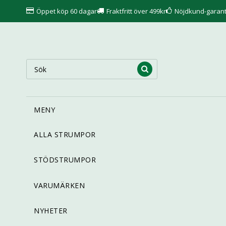
Öppet köp 60 dagar
Fraktfritt över 499kr
Nöjdkund-garant
MENY
ALLA STRUMPOR
STÖDSTRUMPOR
VARUMÄRKEN
NYHETER