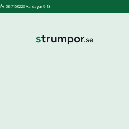
i
08-7150223 Vardagar 9-13