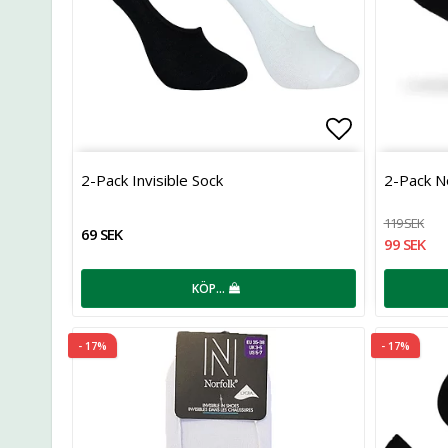
Lägg till i 
2-Pack Invisible Sock
2-Pack No
119 SEK
69 SEK
99 SEK
KÖP…
- 17%
- 17%