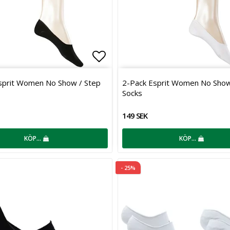
favoritlistan
Lägg till i favoritlistan
sprit Women No Show / Step
2-Pack Esprit Women No Show
Socks
149 SEK
KÖP…
KÖP…
- 25%