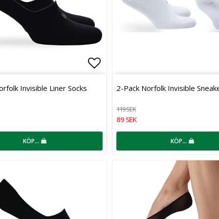
favoritlistan
Lägg till i favoritlistan
rfolk Invisible Liner Socks
2-Pack Norfolk Invisible Sneak
119 SEK
89 SEK
KÖP…
KÖP…