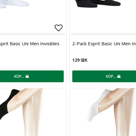
favoritlistan
Lägg till i favoritlistan
prit Basic Uni Men Invisibles
2-Pack Esprit Basic Uni Men In
129 SEK
KÖP…
KÖP…