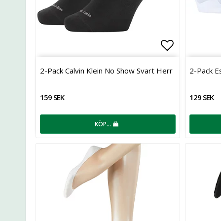
Lägg till i 
2-Pack Calvin Klein No Show Svart Herr
2-Pack Es
159 SEK
129 SEK
KÖP…