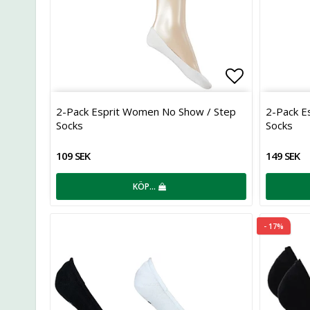
Lägg till i 
2-Pack Esprit Women No Show / Step
2-Pack E
Socks
Socks
109 SEK
149 SEK
KÖP…
- 17%