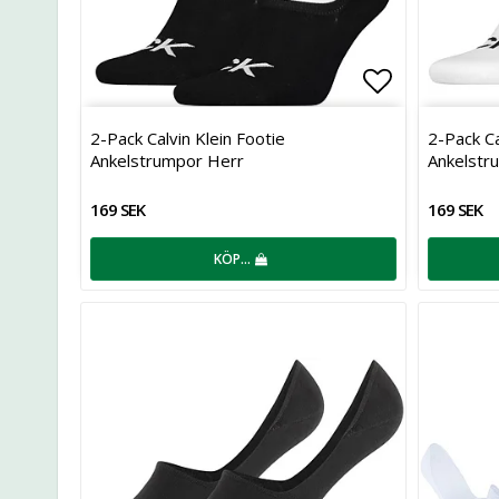
Lägg till i 
2-Pack Calvin Klein Footie
2-Pack Ca
Ankelstrumpor Herr
Ankelstr
169 SEK
169 SEK
KÖP…