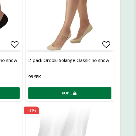
Lägg till i favoritlistan
Lägg till 
 no show
2-pack Oroblu Solange Classic no show
99 SEK
KÖP…
- 31%