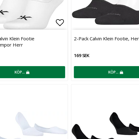
favoritlistan
Lägg till i favoritlistan
lvin Klein Footie
2-Pack Calvin Klein Footie, Her
umpor Herr
169 SEK
KÖP…
KÖP…