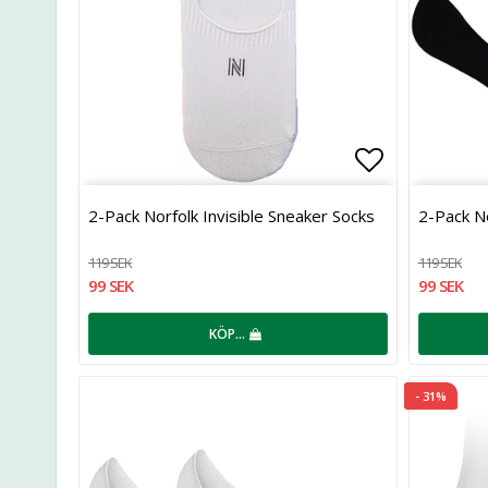
Lägg till i 
2-Pack Norfolk Invisible Sneaker Socks
2-Pack No
119 SEK
119 SEK
99 SEK
99 SEK
KÖP…
- 31%