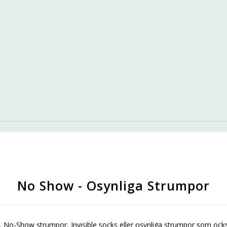
No Show - Osynliga Strumpor
r. No-Show strumpor, Invisible socks eller osynliga strumpor som ock