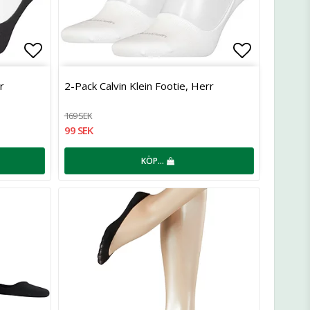
Lägg till i favoritlistan
Lägg till 
r
2-Pack Calvin Klein Footie, Herr
169 SEK
99 SEK
KÖP…