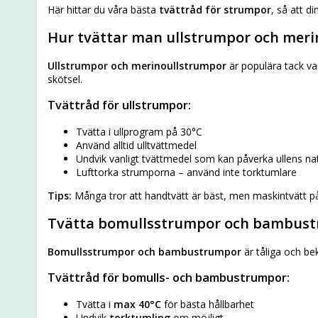
Här hittar du våra bästa
tvättråd för strumpor
, så att d
Hur tvättar man ullstrumpor och meri
Ullstrumpor och merinoullstrumpor
är populära tack va
skötsel.
Tvättråd för ullstrumpor:
Tvätta i
ullprogram på 30°C
Använd alltid
ulltvättmedel
Undvik vanligt tvättmedel som kan påverka ullens natu
Lufttorka
strumporna – använd inte torktumlare
Tips:
Många tror att handtvätt är bäst, men maskintvätt 
Tvätta bomullsstrumpor och bambust
Bomullsstrumpor och bambustrumpor
är tåliga och be
Tvättråd för bomulls- och bambustrumpor:
Tvätta i
max 40°C
för bästa hållbarhet
Undvik
torktumling
om möjligt