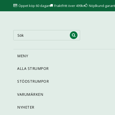
Öppet köp 60 dagar
Fraktfritt över 499kr
Nöjdkund-garant
MENY
ALLA STRUMPOR
STÖDSTRUMPOR
VARUMÄRKEN
NYHETER