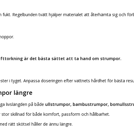
 fukt. Regelbunden tvätt hjälper materialet att återhämta sig och för
 noppor.
fttorkning är det bästa sättet att ta hand om strumpor.
ter i tyget. Anpassa doseringen efter vattnets hårdhet för bästa resu
mpor längre
nga livslängden på både
ullstrumpor, bambustrumpor, bomullsstr
stor skillnad för både komfort, passform och hållbarhet.
med rätt skötsel håller de ännu längre.