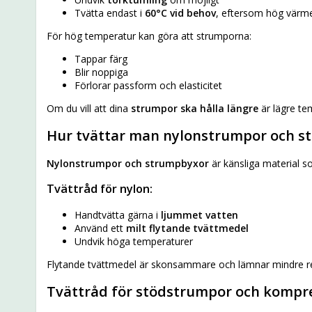
Tvätta endast i
60°C vid behov
, eftersom hög värme
För hög temperatur kan göra att strumporna:
Tappar färg
Blir noppiga
Förlorar passform och elasticitet
Om du vill att dina
strumpor ska hålla längre
är lägre te
Hur tvättar man nylonstrumpor och s
Nylonstrumpor och strumpbyxor
är känsliga material s
Tvättråd för nylon:
Handtvätta gärna i
ljummet vatten
Använd ett
milt flytande tvättmedel
Undvik höga temperaturer
Flytande tvättmedel är skonsammare och lämnar mindre res
Tvättråd för stödstrumpor och kompr