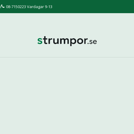
i
08-7150223 Vardagar 9-13