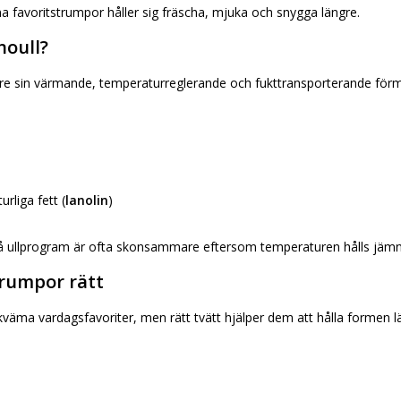
ina favoritstrumpor håller sig fräscha, mjuka och snygga längre.
noull?
re sin värmande, temperaturreglerande och fukttransporterande förmåg
rliga fett (
lanolin
)
på ullprogram är ofta skonsammare eftersom temperaturen hålls jämn
rumpor rätt
kväma vardagsfavoriter, men rätt tvätt hjälper dem att hålla formen l