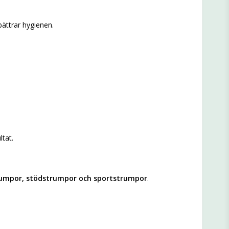
bättrar hygienen.
ltat.
umpor, stödstrumpor och sportstrumpor
.