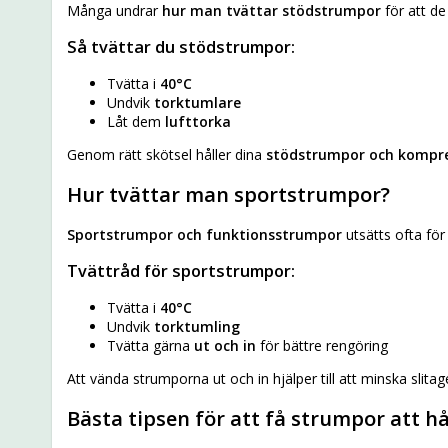
Många undrar
hur man tvättar stödstrumpor
för att de
Så tvättar du stödstrumpor:
Tvätta i
40°C
Undvik
torktumlare
Låt dem
lufttorka
Genom rätt skötsel håller dina
stödstrumpor och kompr
Hur tvättar man sportstrumpor?
Sportstrumpor och funktionsstrumpor
utsätts ofta för
Tvättråd för sportstrumpor:
Tvätta i
40°C
Undvik
torktumling
Tvätta gärna
ut och in
för bättre rengöring
Att vända strumporna ut och in hjälper till att minska slita
Bästa tipsen för att få strumpor att hå