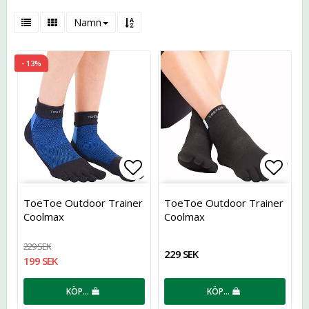
Namn
- 13%
Lägg till i favoritlistan
Lägg t
ToeToe Outdoor Trainer
ToeToe Outdoor Trainer
Coolmax
Coolmax
229 SEK
229 SEK
199 SEK
KÖP…
KÖP…