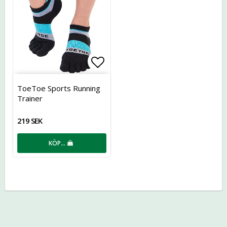
Lägg till i favoritlistan
ToeToe Sports Running
Trainer
219 SEK
KÖP…