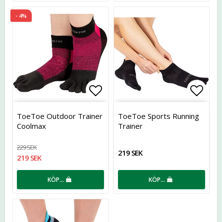
- 4%
Lägg till i favoritlistan
Lägg t
ToeToe Outdoor Trainer
ToeToe Sports Running
Coolmax
Trainer
229 SEK
219 SEK
219 SEK
KÖP…
KÖP…