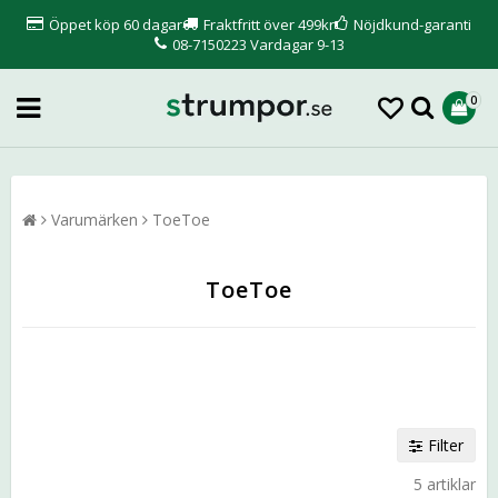
Öppet köp 60 dagar
Fraktfritt över 499kr
Nöjdkund-garanti
08-7150223 Vardagar 9-13
0
Varumärken
ToeToe
ToeToe
Filter
5 artiklar