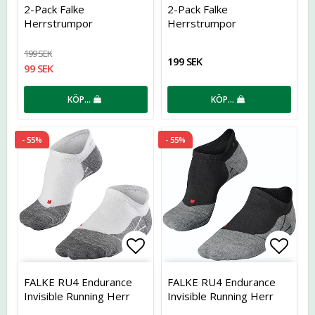
Lägg till i favoritlistan
Lägg t
2-Pack Falke
2-Pack Falke
Herrstrumpor
Herrstrumpor
199 SEK
199 SEK
99 SEK
KÖP…
KÖP…
- 55%
- 55%
Lägg till i favoritlistan
Lägg t
FALKE RU4 Endurance
FALKE RU4 Endurance
Invisible Running Herr
Invisible Running Herr