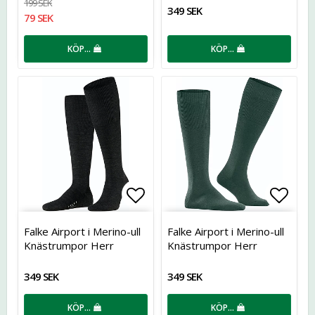
199 SEK
349 SEK
79 SEK
KÖP…
KÖP…
Lägg till i favoritlistan
Lägg t
Falke Airport i Merino-ull
Falke Airport i Merino-ull
Knästrumpor Herr
Knästrumpor Herr
349 SEK
349 SEK
KÖP…
KÖP…