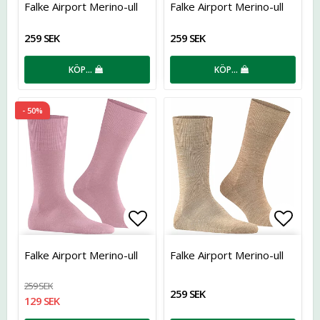
Falke Airport Merino-ull
Falke Airport Merino-ull
259 SEK
259 SEK
KÖP…
KÖP…
- 50%
Lägg till i favoritlistan
Lägg t
Falke Airport Merino-ull
Falke Airport Merino-ull
259 SEK
259 SEK
129 SEK