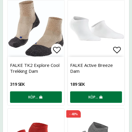
Lägg till i favoritlistan
Lägg t
FALKE TK2 Explore Cool
FALKE Active Breeze
Trekking Dam
Dam
319 SEK
189 SEK
KÖP…
KÖP…
- 48%