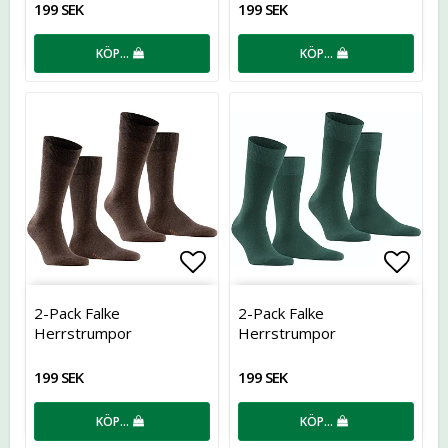
199 SEK
199 SEK
KÖP…
KÖP…
Lägg till i favoritlistan
Lägg t
2-Pack Falke
2-Pack Falke
Herrstrumpor
Herrstrumpor
199 SEK
199 SEK
KÖP…
KÖP…