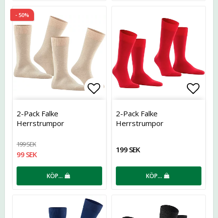
- 50%
Lägg till i favoritlistan
Lägg t
2-Pack Falke
2-Pack Falke
Herrstrumpor
Herrstrumpor
199 SEK
199 SEK
99 SEK
KÖP…
KÖP…