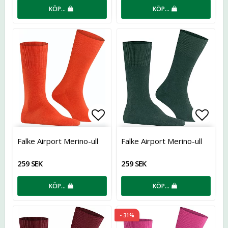
KÖP…
KÖP…
Lägg till i favoritlistan
Lägg t
Falke Airport Merino-ull
Falke Airport Merino-ull
259 SEK
259 SEK
KÖP…
KÖP…
- 31%