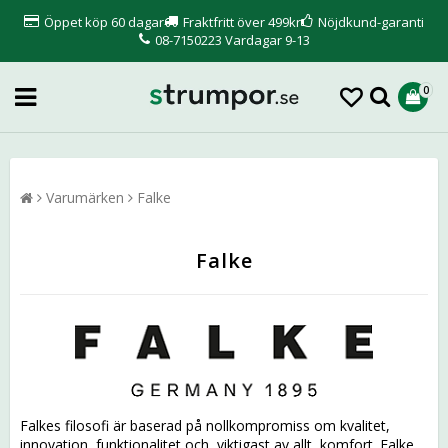
Öppet köp 60 dagar
Fraktfritt över 499kr
Nöjdkund-garanti
08-7150223 Vardagar 9-13
0
Varumärken
Falke
Falke
Falkes filosofi är baserad på nollkompromiss om kvalitet,
innovation, funktionalitet och, viktigast av allt, komfort. Falke