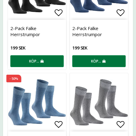
Lägg till i favoritlistan
Lägg t
2-Pack Falke
2-Pack Falke
Herrstrumpor
Herrstrumpor
199 SEK
199 SEK
KÖP…
KÖP…
- 50%