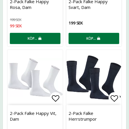
2-Pack Falke Happy
2-Pack Falke Happy
Rosa, Dam
Svart, Dam
199 SEK
199 SEK
99 SEK
KÖP…
KÖP…
Lägg till i favoritlistan
Lägg t
2-Pack Falke Happy Vit,
2-Pack Falke
Dam
Herrstrumpor