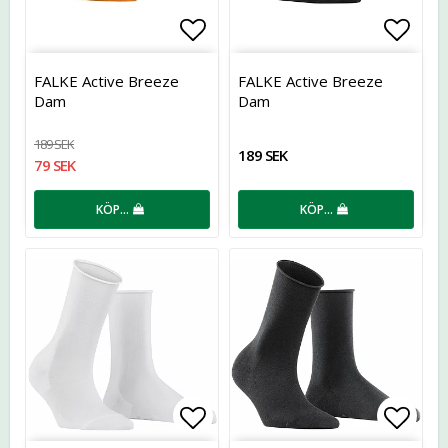
Lägg till i favoritlistan
Lägg t
FALKE Active Breeze
FALKE Active Breeze
Dam
Dam
189 SEK
189 SEK
79 SEK
KÖP…
KÖP…