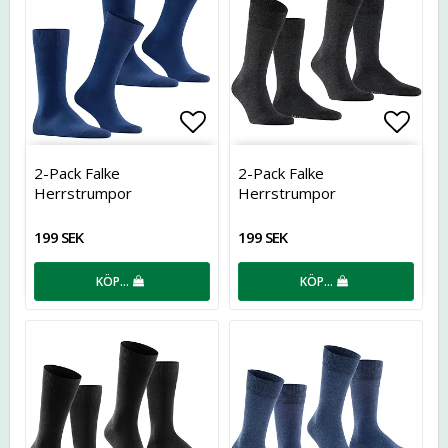
Lägg till i favoritlistan
Lägg t
2-Pack Falke
2-Pack Falke
Herrstrumpor
Herrstrumpor
199 SEK
199 SEK
KÖP…
KÖP…