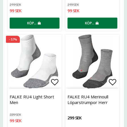
219 SEK
219 SEK
99 SEK
99 SEK
KÖP…
KÖP…
- 57%
Lägg till i favoritlistan
Lägg t
FALKE RU4 Light Short
FALKE RU4 Merinoull
Men
Löparstrumpor Herr
229 SEK
299 SEK
99 SEK