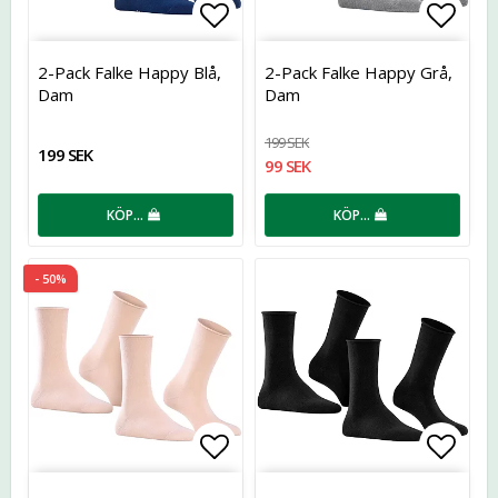
Lägg till i favoritlistan
Lägg t
2-Pack Falke Happy Blå,
2-Pack Falke Happy Grå,
Dam
Dam
199 SEK
199 SEK
99 SEK
KÖP…
KÖP…
- 50%
Lägg till i favoritlistan
Lägg t