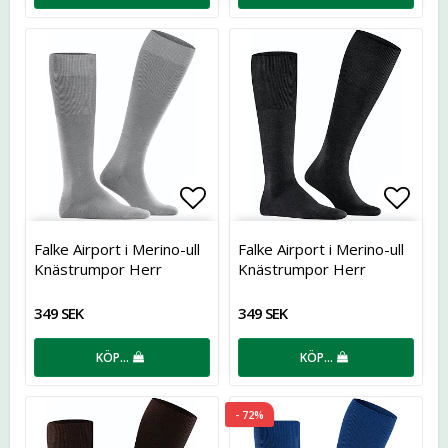
Lägg till i favoritlistan
Lägg t
Falke Airport i Merino-ull
Falke Airport i Merino-ull
Knästrumpor Herr
Knästrumpor Herr
349 SEK
349 SEK
KÖP…
KÖP…
- 72%