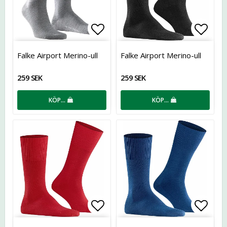
Lägg till i favoritlistan
Lägg t
Falke Airport Merino-ull
Falke Airport Merino-ull
259 SEK
259 SEK
KÖP…
KÖP…
Lägg till i favoritlistan
Lägg t