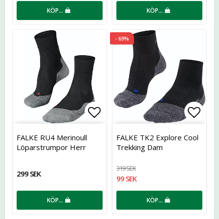
KÖP…
KÖP…
- 69%
Lägg till i favoritlistan
Lägg t
FALKE RU4 Merinoull
FALKE TK2 Explore Cool
Löparstrumpor Herr
Trekking Dam
319 SEK
299 SEK
99 SEK
KÖP…
KÖP…