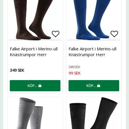
Lägg till i favoritlistan
Lägg t
Falke Airport i Merino-ull
Falke Airport i Merino-ull
Knästrumpor Herr
Knästrumpor Herr
349 SEK
349 SEK
99 SEK
KÖP…
KÖP…