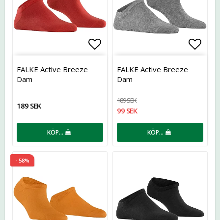
Lägg till i favoritlistan
Lägg t
FALKE Active Breeze
FALKE Active Breeze
Dam
Dam
189 SEK
189 SEK
99 SEK
KÖP…
KÖP…
- 58%