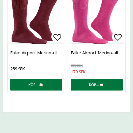
Lägg till i favoritlistan
Lägg t
Falke Airport Merino-ull
Falke Airport Merino-ull
259 SEK
259 SEK
179 SEK
KÖP…
KÖP…