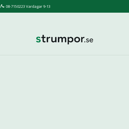
i
08-7150223 Vardagar 9-13