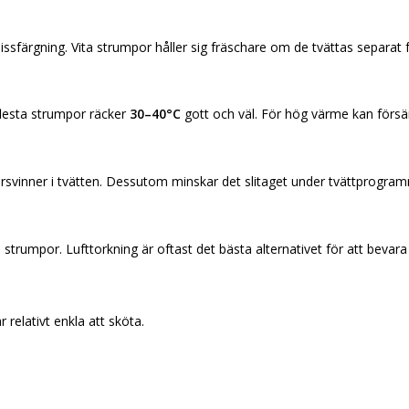
ssfärgning. Vita strumpor håller sig fräschare om de tvättas separat 
flesta strumpor räcker
30–40°C
gott och väl. För hög värme kan försäm
örsvinner i tvätten. Dessutom minskar det slitaget under tvättprogra
trumpor. Lufttorkning är oftast det bästa alternativet för att bevara 
 relativt enkla att sköta.