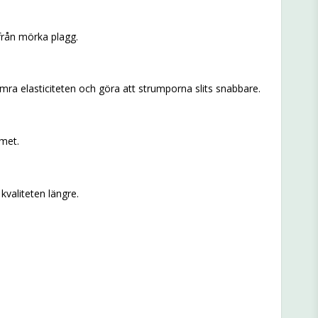
från mörka plagg.
ra elasticiteten och göra att strumporna slits snabbare.
mmet.
kvaliteten längre.