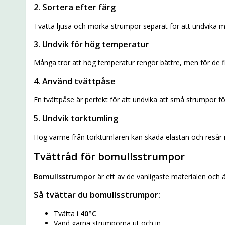
2. Sortera efter färg
Tvätta ljusa och mörka strumpor separat för att undvika mi
3. Undvik för hög temperatur
Många tror att hög temperatur rengör bättre, men för de 
4. Använd tvättpåse
En tvättpåse är perfekt för att undvika att små strumpor f
5. Undvik torktumling
Hög värme från torktumlaren kan skada elastan och resår i s
Tvättråd för bomullsstrumpor
Bomullsstrumpor
är ett av de vanligaste materialen och är
Så tvättar du bomullsstrumpor:
Tvätta i
40°C
Vänd gärna strumporna ut och in