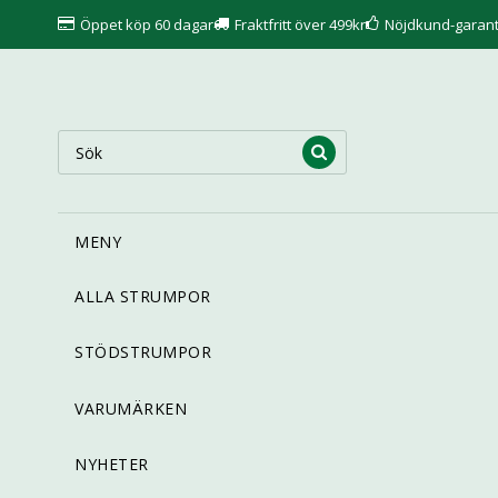
Öppet köp 60 dagar
Fraktfritt över 499kr
Nöjdkund-garant
MENY
ALLA STRUMPOR
STÖDSTRUMPOR
VARUMÄRKEN
NYHETER