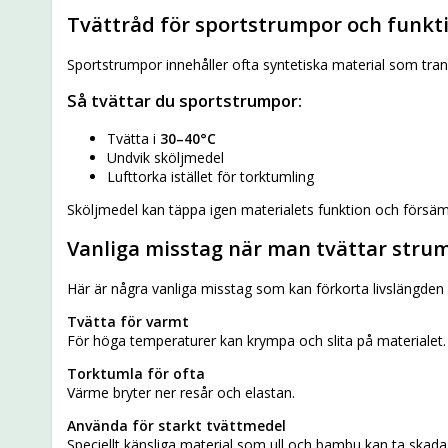
Tvättråd för sportstrumpor och funk
Sportstrumpor innehåller ofta syntetiska material som trans
Så tvättar du sportstrumpor:
Tvätta i
30–40°C
Undvik sköljmedel
Lufttorka istället för torktumling
Sköljmedel kan täppa igen materialets funktion och försäm
Vanliga misstag när man tvättar stru
Här är några vanliga misstag som kan förkorta livslängden
Tvätta för varmt
För höga temperaturer kan krympa och slita på materialet.
Torktumla för ofta
Värme bryter ner resår och elastan.
Använda för starkt tvättmedel
Speciellt känsliga material som ull och bambu kan ta skada