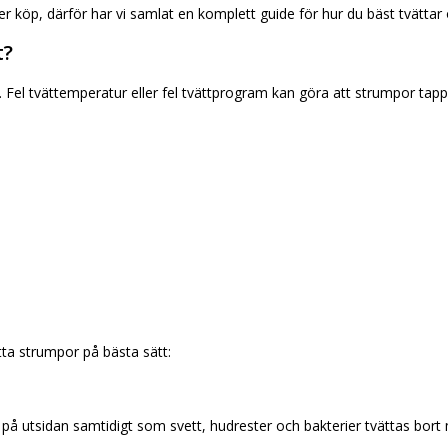
r köp, därför har vi samlat en komplett guide för hur du bäst tvättar 
t?
 Fel tvättemperatur eller fel tvättprogram kan göra att strumpor tappa
tta strumpor på bästa sätt:
å utsidan samtidigt som svett, hudrester och bakterier tvättas bort m