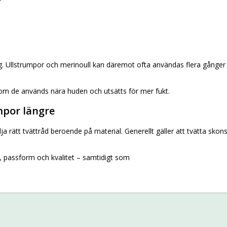
. Ullstrumpor och merinoull kan däremot ofta användas flera gånger i
om de används nära huden och utsätts för mer fukt.
mpor längre
 följa rätt tvättråd beroende på material. Generellt gäller att tvätta 
t, passform och kvalitet – samtidigt som