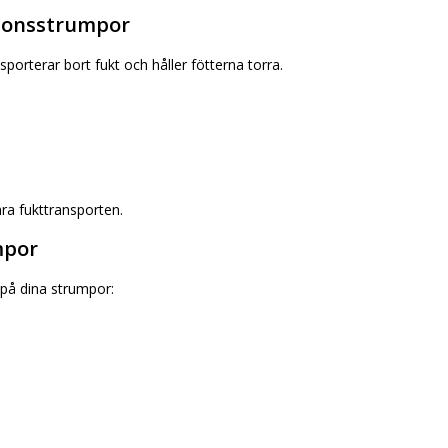
tionsstrumpor
porterar bort fukt och håller fötterna torra.
ra fukttransporten.
mpor
 på dina strumpor:
.