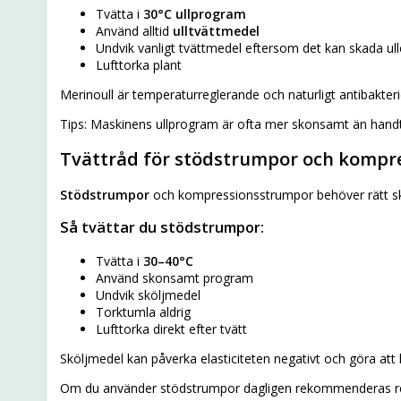
Tvätta i
30°C ullprogram
Använd alltid
ulltvättmedel
Undvik vanligt tvättmedel eftersom det kan skada ullen
Lufttorka plant
Merinoull är temperaturreglerande och naturligt antibakterie
Tips: Maskinens ullprogram är ofta mer skonsamt än handt
Tvättråd för stödstrumpor och kompr
Stödstrumpor
och kompressionsstrumpor behöver rätt skö
Så tvättar du stödstrumpor:
Tvätta i
30–40°C
Använd skonsamt program
Undvik sköljmedel
Torktumla aldrig
Lufttorka direkt efter tvätt
Sköljmedel kan påverka elasticiteten negativt och göra a
Om du använder stödstrumpor dagligen rekommenderas rege