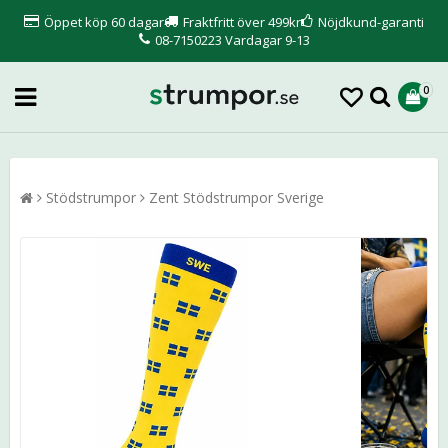
Öppet köp 60 dagar
Fraktfritt över 499kr
Nöjdkund-garanti
08-7150223 Vardagar 9-13
0
Stödstrumpor
Zent Stödstrumpor Sverige