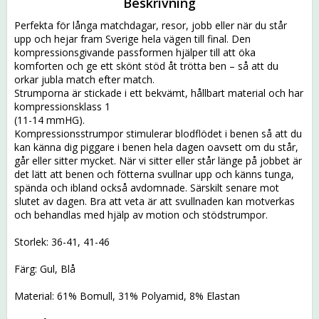
Beskrivning
Perfekta för långa matchdagar, resor, jobb eller när du står 
upp och hejar fram Sverige hela vägen till final. Den 
kompressionsgivande passformen hjälper till att öka 
komforten och ge ett skönt stöd åt trötta ben – så att du 
orkar jubla match efter match.
Strumporna är stickade i ett bekvämt, hållbart material och har 
kompressionsklass 1 
(11-14 mmHG). 
Kompressionsstrumpor stimulerar blodflödet i benen så att du 
kan känna dig piggare i benen hela dagen oavsett om du står, 
går eller sitter mycket. När vi sitter eller står länge på jobbet är 
det lätt att benen och fötterna svullnar upp och känns tunga, 
spända och ibland också avdomnade. Särskilt senare mot 
slutet av dagen. Bra att veta är att svullnaden kan motverkas 
och behandlas med hjälp av motion och stödstrumpor. 
Storlek: 36-41, 41-46
Färg: Gul, Blå
Material: 61% Bomull, 31% Polyamid, 8% Elastan