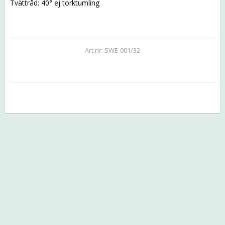
Tvättråd: 40° ej torktumling
Art.nr: SWE-001/32