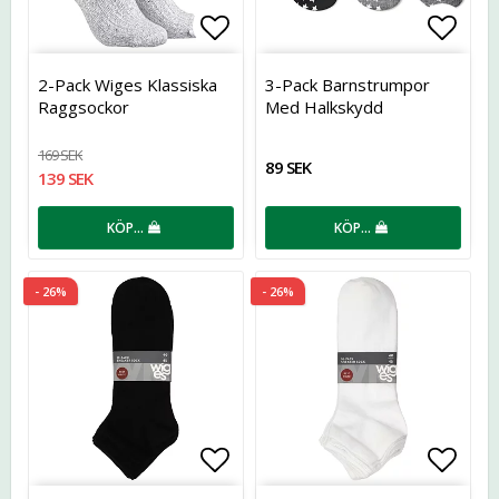
Lägg till i favoritlistan
Lägg t
2-Pack Wiges Klassiska
3-Pack Barnstrumpor
Raggsockor
Med Halkskydd
169 SEK
89 SEK
139 SEK
KÖP…
KÖP…
- 26%
- 26%