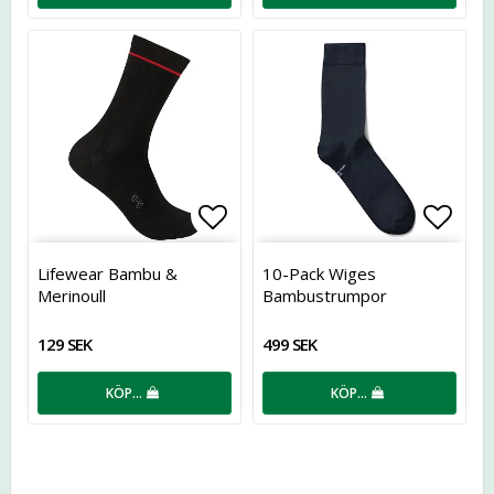
Lägg till i favoritlistan
Lägg t
Lifewear Bambu &
10-Pack Wiges
Merinoull
Bambustrumpor
Midnattsblå
129 SEK
499 SEK
KÖP…
KÖP…