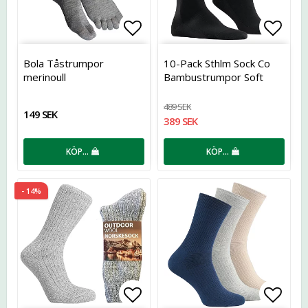
Lägg till i favoritlistan
Lägg t
Bola Tåstrumpor
10-Pack Sthlm Sock Co
merinoull
Bambustrumpor Soft
Top
489 SEK
149 SEK
389 SEK
KÖP…
KÖP…
- 14%