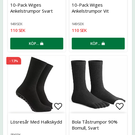
Lägg till i favoritlistan
Lägg t
10-Pack Wiges
10-Pack Wiges
Ankelstrumpor Svart
Ankelstrumpor Vit
149 SEK
149 SEK
110 SEK
110 SEK
KÖP…
KÖP…
- 13%
Lägg till i favoritlistan
Lägg t
Lösresår Med Halkskydd
Bola Tåstrumpor 90%
Bomull, Svart
79 SEK