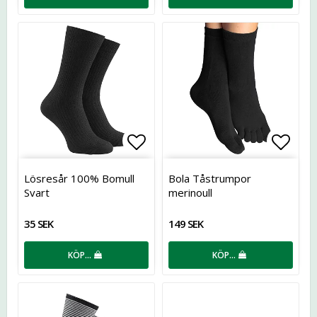
Lägg till i favoritlistan
Lägg t
Lösresår 100% Bomull
Bola Tåstrumpor
Svart
merinoull
35 SEK
149 SEK
KÖP…
KÖP…