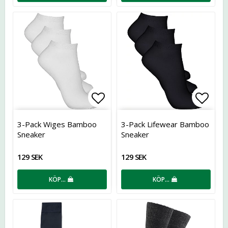
Lägg till i favoritlistan
Lägg t
3-Pack Wiges Bamboo
3-Pack Lifewear Bamboo
Sneaker
Sneaker
129 SEK
129 SEK
KÖP…
KÖP…