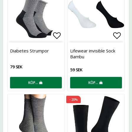
Lägg till i favoritlistan
Lägg t
Diabetes Strumpor
Lifewear invisible Sock
Bambu
79 SEK
59 SEK
KÖP…
KÖP…
- 20%