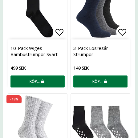
Lägg till i favoritlistan
Lägg t
10-Pack Wiges
3-Pack Lösresår
Bambustrumpor Svart
Strumpor
499 SEK
149 SEK
KÖP…
KÖP…
- 18%