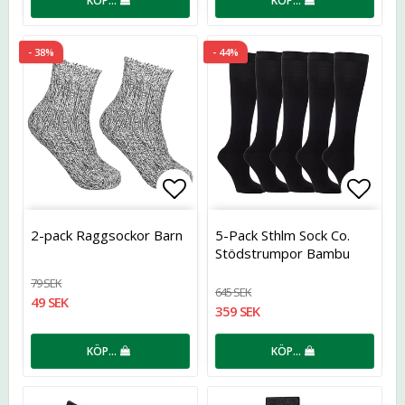
KÖP…
KÖP…
- 38%
- 44%
Lägg till i favoritlistan
Lägg t
2-pack Raggsockor Barn
5-Pack Sthlm Sock Co.
Stödstrumpor Bambu
79 SEK
645 SEK
49 SEK
359 SEK
KÖP…
KÖP…