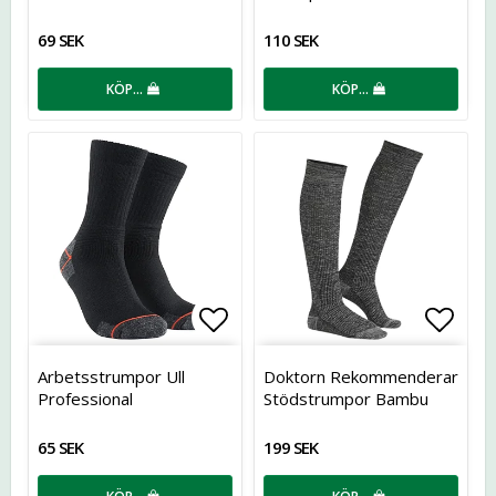
69 SEK
110 SEK
KÖP…
KÖP…
Lägg till i favoritlistan
Lägg t
Arbetsstrumpor Ull
Doktorn Rekommenderar
Professional
Stödstrumpor Bambu
65 SEK
199 SEK