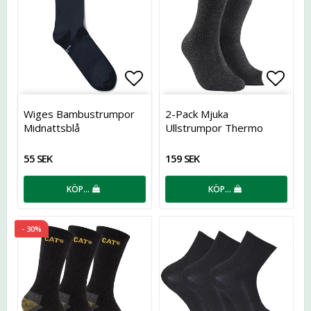
Lägg till i favoritlistan
Lägg t
Wiges Bambustrumpor
2-Pack Mjuka
Midnattsblå
Ullstrumpor Thermo
55 SEK
159 SEK
KÖP…
KÖP…
- 30%