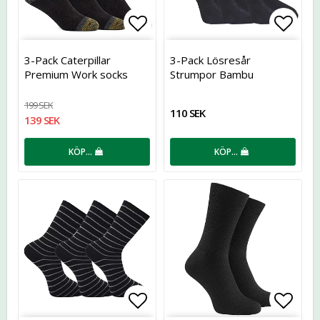
Lägg till i favoritlistan
Lägg t
3-Pack Caterpillar
3-Pack Lösresår
Premium Work socks
Strumpor Bambu
199 SEK
110 SEK
139 SEK
KÖP…
KÖP…