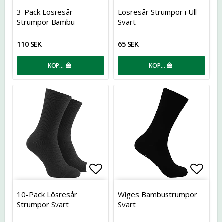
Lägg till i favoritlistan
Lägg t
3-Pack Lösresår
Lösresår Strumpor i Ull
Strumpor Bambu
Svart
110 SEK
65 SEK
KÖP…
KÖP…
Lägg till i favoritlistan
Lägg t
10-Pack Lösresår
Wiges Bambustrumpor
Strumpor Svart
Svart