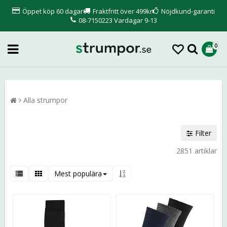
Öppet köp 60 dagar
Fraktfritt över 499kr
Nöjdkund-garanti
08-7150223 Vardagar 9-13
0
Alla strumpor
Filter
2851 artiklar
Mest populära