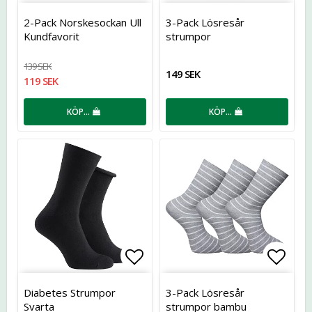
Lägg till i favoritlistan
Lägg t
2-Pack Norskesockan Ull
3-Pack Lösresår
Kundfavorit
strumpor
139 SEK
149 SEK
119 SEK
KÖP…
KÖP…
Lägg till i favoritlistan
Lägg t
Diabetes Strumpor
3-Pack Lösresår
Svarta
strumpor bambu