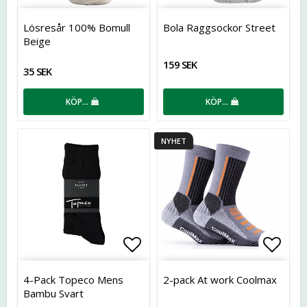
Lägg till i favoritlistan
Lägg t
Lösresår 100% Bomull
Bola Raggsockor Street
Beige
159 SEK
35 SEK
KÖP…
KÖP…
NYHET
Lägg till i favoritlistan
Lägg t
4-Pack Topeco Mens
2-pack At work Coolmax
Bambu Svart