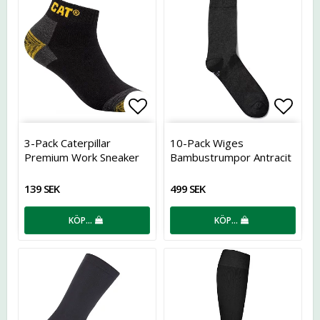
Lägg till i favoritlistan
Lägg t
3-Pack Caterpillar
10-Pack Wiges
Premium Work Sneaker
Bambustrumpor Antracit
Socks
139 SEK
499 SEK
KÖP…
KÖP…