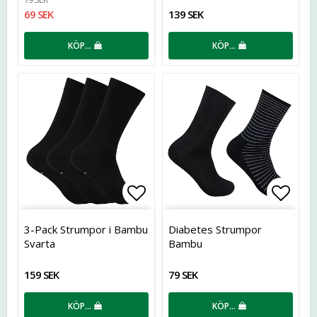
69 SEK
139 SEK
KÖP…
KÖP…
Lägg till i favoritlistan
Lägg t
3-Pack Strumpor i Bambu
Diabetes Strumpor
Svarta
Bambu
159 SEK
79 SEK
KÖP…
KÖP…