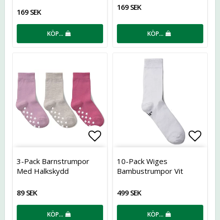
169 SEK
169 SEK
KÖP…
KÖP…
Lägg till i favoritlistan
Lägg t
3-Pack Barnstrumpor
10-Pack Wiges
Med Halkskydd
Bambustrumpor Vit
89 SEK
499 SEK
KÖP…
KÖP…