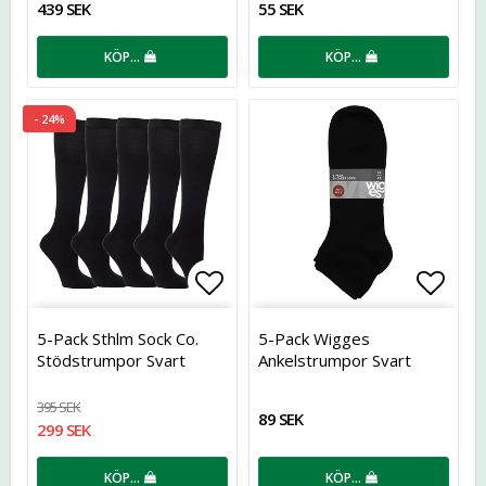
439 SEK
55 SEK
KÖP…
KÖP…
- 24%
Lägg till i favoritlistan
Lägg t
5-Pack Sthlm Sock Co.
5-Pack Wigges
Stödstrumpor Svart
Ankelstrumpor Svart
395 SEK
89 SEK
299 SEK
KÖP…
KÖP…